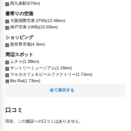
西九条駅(670m)
最寄りの空港
大阪国際空港 (ITM)(12.46km)
神戸空港 (UKB)(22.55km)
ショッピング
新世界市場(4.3km)
周辺スポット
ムチャ(1.38km)
サントリーミュージアム(1.16km)
マルカカフェ＆ビールファクトリー(1.71km)
Bio-Ral(1.73km)
D Pit(1.37km)
全て表示する
emu -USEDCLOTHING-(60m)
Good Park(790m)
Kujo Subway Station(390m)
口コミ
Nishikujō Station(640m)
Osaka-shi Chuo Oroshiuri Shijo(960m)
現在、この施設への口コミはありません。
SystemPark(520m)
T.T ボウル(910m)