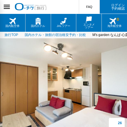
ログイン
FAQ
予約確認
エンタメ
国内航空券
国内ホテル
JALツアー
海外航空券
ツアー
旅行TOP
国内ホテル・旅館の宿泊格安予約・比較
M's garden なんば