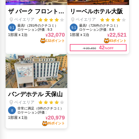
大阪城(5.79km)
大阪城公園(5.2km)
大阪城天守閣(5.79km)
大阪水族館 海遊館(4.56km)
心斎橋筋(2.64km)
梅田スカイビル 空中庭園展望台(3.6km)
通天閣(4.31km)
道頓堀(3.03km)
ミナミ（難波）(2.72km)
黒門市場(3.59km)