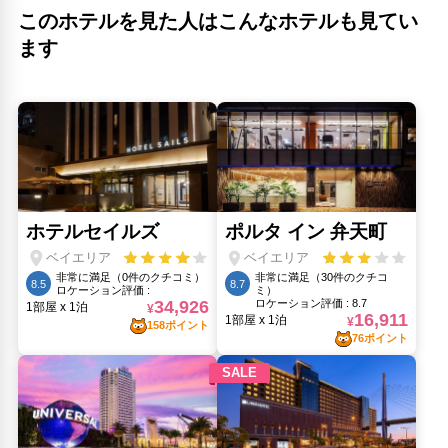
T.T Bowl(910m)
このホテルを見た人はこんなホテルも見てい
九条駅(390m)
ます
京セラドーム大阪(1.03km)
ドーム前千代崎京セラドーム大阪(1.08km)
地下鉄 玉川駅(1.45km)
地下鉄 西長堀駅(1.56km)
地下鉄 阿波座駅(1.55km)
堂島大橋(1.9km)
フォレオ大阪ドームシティ(930m)
大阪市中央卸売市場(1km)
川口キリスト教会(1.21km)
旧名所四ツ橋跡碑(1.33km)
汐見橋(1.81km)
蔦屋(350m)
西九条駅(670m)
野田城 跡(1.66km)
野田恵美須神社(1.48km)
野田の藤跡(1.65km)
人気スポット
ユニバーサル・スタジオ・ジャパン(3.72km)