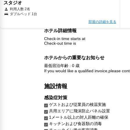
スタジオ
利用人数 2名
ダブルベッド 1台
部屋の詳細を見る
ホテル詳細情報
Check-in time starts at
Check-out time is
ホテルからの重要なお知らせ
最低宿泊年齢 : 0 歳
If you would like a qualified invoice,please cont
施設情報
感染症対策
ゲストおよび従業員の検温実施
共用エリアに飛沫防止パネル設置
1メートル以上の対人距離の確保
キッチンおよび食器類の消毒
チェックイン後の客室消毒