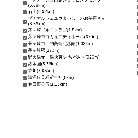
(6.68km)
石上(6.92km)
プチマルシェユウよっしーのお芋屋さん
(6.56km)
茅ヶ崎ゴルフクラブ(1.5km)
茅ヶ崎市コミュニティホール(670m)
茅ヶ崎市 開高健記念館(1.32km)
茅ヶ崎駅(270m)
野天湯元・湯快爽快 ちがさき(920m)
鈴木園(5.76km)
香川(3.05km)
鵠沼伏見稲荷神社(5km)
鶴田西公園(1.15km)