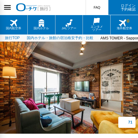
ログイン
FAQ
予約確認
エンタメ
国内航空券
国内ホテル
JALツアー
海外航空券
ツアー
旅行TOP
国内ホテル・旅館の宿泊格安予約・比較
AMS TOWER - Sappor