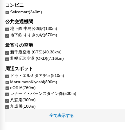
コンビニ
Seicomart(340m)
公共交通機関
地下鉄 中島公園駅(130m)
地下鉄 すすきの駅(670m)
最寄りの空港
新千歳空港 (CTS)(40.38km)
札幌丘珠空港 (OKD)(7.16km)
周辺スポット
ドゥ・エルミタアヂュ(810m)
MatsumotoKiyoshi(890m)
nORIA(760m)
レナード・バーンスタイン像(500m)
八窓庵(300m)
創成川(100m)
北武記念絵画館(920m)
全て表示する
地下鉄 中島公園駅(130m)
地下鉄 すすきの駅(670m)