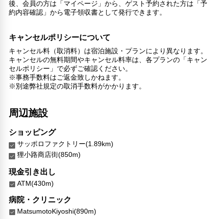
後、会員の方は「マイページ」から、ゲスト予約された方は「予
リネン・衣類の湯洗い
約内容確認」から電子領収書として発行できます。
共用筆記用具の設置なし
キャッシュレス支払いサービス
キャンセルポリシーについて
キャンセル料（取消料）は宿泊施設・プランにより異なります。
キャンセルの無料期間やキャンセル料率は、各プランの「キャン
セルポリシー」で必ずご確認ください。
※事務手数料はご返金致しかねます。
※別途弊社規定の取消手数料がかかります。
周辺施設
ショッピング
サッポロファクトリー(1.89km)
狸小路商店街(850m)
現金引き出し
ATM(430m)
病院・クリニック
MatsumotoKiyoshi(890m)