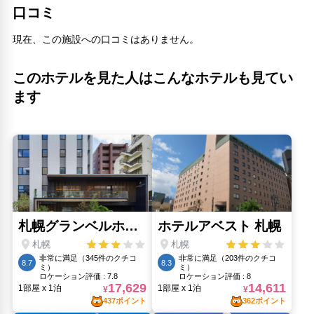
小熊座(270m)
口コミ
すすきの市場(410m)
平岸ポプラ公園(1.09km)
現在、この施設への口コミはありません。
おみやげの店 こぶしや(830m)
本人狸大神社(840m)
このホテルを見た人はこんなホテルも見てい
ゼップ札幌(40m)
ます
札幌中央病院(900m)
札幌市天文台(500m)
水天宮(170m)
水車町公園(910m)
菓か舎(630m)
豊川稲荷札幌別院(290m)
豊平館(420m)
資生館小学校駅(720m)
鴨鴨川(480m)
人気スポット
すすきの(660m)
ブラックスライドマントラ(1.22km)
北海道大学(1.8km)
北海道庁(1.66km)