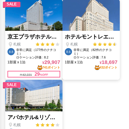
さっぽろテレビ塔(1.29km)
大通公園(1.22km)
時計台(1.43km)
札幌地下歩行者空間(1.7km)
狸小路商店街(850m)
白い恋人公園(8.02km)
藻岩山(3.97km)