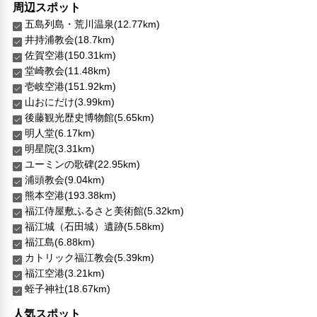
周辺スポット
五島列島・荒川温泉(12.77km)
井持浦教会(18.7km)
佐賀空港(150.31km)
堂崎教会(11.48km)
壱岐空港(151.92km)
山おにだけ(3.99km)
後藤観光歴史博物館(5.65km)
明人堂(6.17km)
明星院(3.31km)
ユーミンの歌碑(22.95km)
浦頭教会(9.04km)
熊本空港(193.38km)
福江侍屋敷ふるさと美術館(5.32km)
福江城（石田城）遺跡(5.58km)
福江島(6.88km)
カトリック福江教会(5.39km)
福江空港(3.21km)
蛭子神社(18.67km)
人気スポット