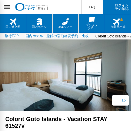
ログイン
FAQ
予約確認
エンタメ
国内航空券
国内ホテル
JALツアー
海外航空券
ツアー
旅行TOP
国内ホテル・旅館の宿泊格安予約・比較
Colorit Goto Islands 
Colorit Goto Islands - Vacation STAY
61527v