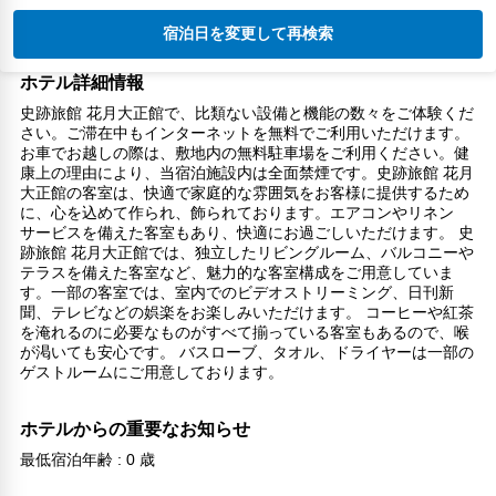
宿泊日を変更して再検索
ホテル詳細情報
史跡旅館 花月大正館で、比類ない設備と機能の数々をご体験くだ
さい。ご滞在中もインターネットを無料でご利用いただけます。
お車でお越しの際は、敷地内の無料駐車場をご利用ください。健
康上の理由により、当宿泊施設内は全面禁煙です。史跡旅館 花月
大正館の客室は、快適で家庭的な雰囲気をお客様に提供するため
に、心を込めて作られ、飾られております。エアコンやリネン
サービスを備えた客室もあり、快適にお過ごしいただけます。 史
跡旅館 花月大正館では、独立したリビングルーム、バルコニーや
テラスを備えた客室など、魅力的な客室構成をご用意していま
す。一部の客室では、室内でのビデオストリーミング、日刊新
聞、テレビなどの娯楽をお楽しみいただけます。 コーヒーや紅茶
を淹れるのに必要なものがすべて揃っている客室もあるので、喉
が渇いても安心です。 バスローブ、タオル、ドライヤーは一部の
ゲストルームにご用意しております。
ホテルからの重要なお知らせ
最低宿泊年齢 : 0 歳