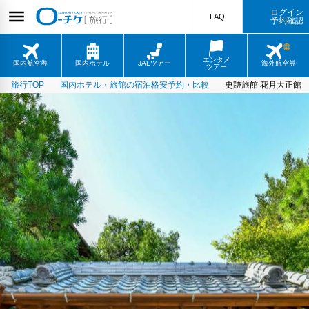
ログイン
FAQ
予約確認
エンタメ
国内航空券
国内ホテル
JALツアー
海外航空券
ツアー
旅行TOP
国内ホテル・旅館の宿泊格安予約・比較
史跡旅館 花月大正館