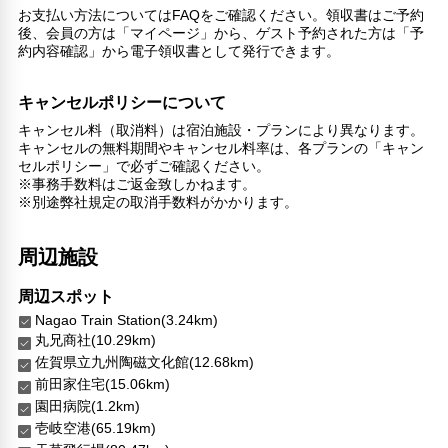
お支払い方法についてはFAQをご確認ください。領収書はご予約
その他サービス
後、会員の方は「マイページ」から、ゲスト予約された方は「予
セーフティボックス（フロント）
約内容確認」から電子領収書として発行できます。
電話
禁煙
キャンセルポリシーについて
24時間セキュリティ
キャンセル料（取消料）は宿泊施設・プランにより異なります。
外廊下
キャンセルの無料期間やキャンセル料率は、各プランの「キャン
チェックイン/チェックアウト（プライベート）
セルポリシー」で必ずご確認ください。
リネン・衣類の湯洗い
※事務手数料はご返金致しかねます。
キャッシュレス支払いサービス
※別途弊社規定の取消手数料がかかります。
周辺施設
周辺スポット
Nagao Train Station(3.24km)
丸兄商社(10.29km)
佐賀県立九州陶磁文化館(12.68km)
前田家住宅(15.06km)
園田病院(1.2km)
壱岐空港(65.19km)