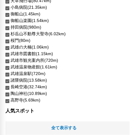
天草飛行場(80.47km)
小島病院(21.35km)
御船山(1.45km)
御船山楽園(1.54km)
持田病院(980m)
杉岳山不動尊大聖寺(6.02km)
桜門(80m)
武雄の大楠(1.06km)
武雄市図書館(1.15km)
武雄市観光案内所(720m)
武雄温泉物産館(1.61km)
武雄温泉駅(720m)
諸隈病院(13.58km)
長崎空港(32.74km)
陶山神社(10.89km)
高野寺(5.69km)
人気スポット
全て表示する