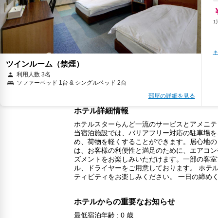
キ
ツインルーム（禁煙）
利用人数 3名
ソファーベッド 1台 & シングルベッド 2台
部屋の詳細を見る
ホテル詳細情報
ホテルスターらんど一流のサービスとアメニテ
当宿泊施設では、バリアフリー対応の駐車場を
キ
め、荷物を軽くすることができます。居心地の
は、お客様の利便性と満足のために、エアコン
ズメントをお楽しみいただけます。一部の客室
ル、ドライヤーをご用意しております。 ホテ
ティビティをお楽しみください。 一日の締め
ホテルからの重要なお知らせ
最低宿泊年齢 : 0 歳