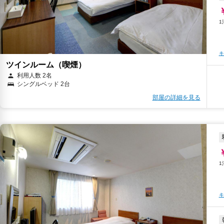
キ
ツインルーム（喫煙）
利用人数 2名
シングルベッド 2台
部屋の詳細を見る
キ
キ