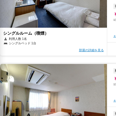
シングルルーム（喫煙）
キ
利用人数 1名
シングルベッド 1台
部屋の詳細を見る
キ
キ