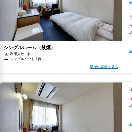
キ
シングルルーム（禁煙）
キ
利用人数 1名
シングルベッド 1台
部屋の詳細を見る
キ
キ