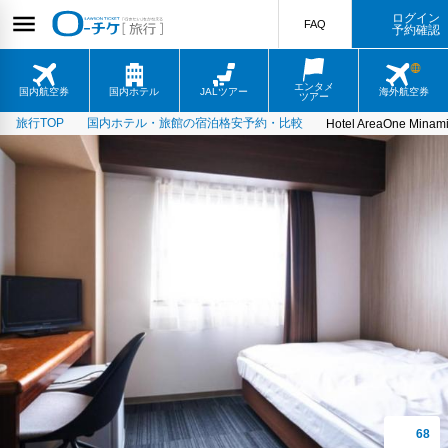
ログイン
FAQ
予約確認
エンタメ
国内航空券
国内ホテル
JALツアー
海外航空券
ツアー
旅行TOP
国内ホテル・旅館の宿泊格安予約・比較
Hotel AreaOne Minami