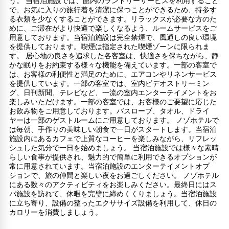
う。 当宿泊施設では、館内のランドリーサービスを利用すること
で、お気に入りの旅行着を清潔に保つことができるため、持参す
る衣類を少なくすることができます。リラックスが必要な方のた
めに、ご滞在がより快適で楽しくなるよう、ルームサービスをご
用意しております。当宿泊施設は完全禁煙で、風通しの良い環境
を提供しております。喫煙は指定された喫煙ゾーンに限られま
す。 居心地の良さを追求した各客室は、快適さを保ちながら、静
かな眠りをお約束する様々な機能を備えています。一部の客室で
は、お客様の利便性と満足のために、エアコンやリネンサービス
を提供しています。一部の客室では、室内ビデオストリーミン
グ、日刊新聞、テレビなど、一流の室内エンターテイメントをお
楽しみいただけます。一部の客室では、お客様のご要望に応じた
お飲み物をご用意しております。バスローブ、タオル、ドライ
ヤーは一部のゲストルームにご用意しております。 ノゾホテルで
は毎朝、手作りの美味しい朝食で一日がスタートします。当宿泊
施設内にあるカフェで上質なコーヒーを楽しみながら、リフレッ
シュした気分で一日を始めましょう。 当宿泊施設では様々な素晴
らしい食事が提供され、魅力的で簡単に利用できるオプションが
常に用意されています。当宿泊施設のエンターテイメントオプ
ションで、旅の仲間と楽しい夜をお過ごしください。 ノゾホテル
にある数々のアクティビティをお楽しみください。最終日にはス
パ施設を訪れて、休暇を完璧に締めくくりましょう。当宿泊施設
に立ち寄り、設備の整ったエクササイズ設備を利用して、休日の
カロリーを消費しましょう。