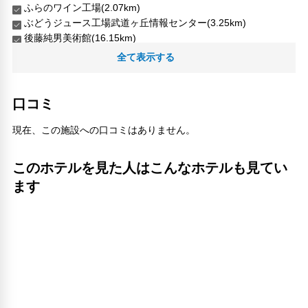
ふらのワイン工場(2.07km)
バリアフリー設備
ぶどうジュース工場武道ヶ丘情報センター(3.25km)
車椅子OK
後藤純男美術館(16.15km)
対応言語
旭岳(19.17km)
全て表示する
英語
朝日ケ丘公園(1.04km)
日本語
ケンとメリーの木(30.8km)
ラベンダー畑(10.05km)
口コミ
その他サービス
芦別スキー場第1チェアリフト(24.56km)
ドライクリーニング
菓子工房 プチフルール(540m)
現在、この施設への口コミはありません。
現金引き出し
菓子工房フラノデリス(490m)
自動販売機
ふらの西病院(1.7km)
ロッカー
このホテルを見た人はこんなホテルも見てい
ジェットコースターの路(20.69km)
共用ラウンジ/TVエリア
ます
フラノトレッキングサポート遊馬(2.07km)
セーフティボックス（フロント）
野花南(16.69km)
禁煙
たんちょう釧路空港(152.41km)
24時間セキュリティ
風の庭(1.13km)
コンタクトレス チェックイン/チェックアウト
鳥沼公園(5.98km)
医師/看護師 オンコール待機
外廊下
人気スポット
暖炉
ニングル テラス(2.18km)
コインランドリー
ゼルブノカアトムノオカ(30.59km)