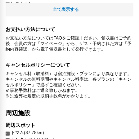
レストラン
全て表示する
施設内バリアフリー対応レストラン/ラウンジ
個別に取り分け・ラップをかけて食事を提供
朝食（ブッフェ）
お支払い方法について
コーヒーショップ
バー
お支払い方法についてはFAQをご確認ください。領収書はご予約
後、会員の方は「マイページ」から、ゲスト予約された方は「予
ビジネス
約内容確認」から電子領収書として発行できます。
ビジネスセンター（プリントアウト/FAX）
キャンセルポリシーについて
レジャー・アクティビティ設備
キャンセル料（取消料）は宿泊施設・プランにより異なります。
娯楽室
キャンセルの無料期間やキャンセル料率は、各プランの「キャン
スキー
セルポリシー」で必ずご確認ください。
あそび場
※事務手数料はご返金致しかねます。
フィットネスセンター
※別途弊社規定の取消手数料がかかります。
ジム/フィットネス
周辺施設
リラックス
ジェットバス
周辺スポット
サウナ
トマム(37.78km)
スパ