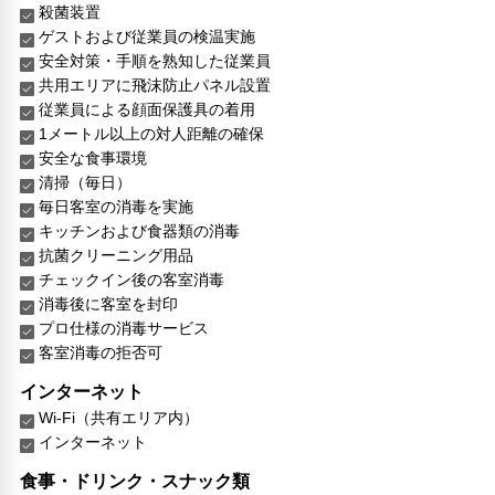
殺菌装置
ゲストおよび従業員の検温実施
安全対策・手順を熟知した従業員
共用エリアに飛沫防止パネル設置
従業員による顔面保護具の着用
1メートル以上の対人距離の確保
安全な食事環境
清掃（毎日）
毎日客室の消毒を実施
キッチンおよび食器類の消毒
抗菌クリーニング用品
チェックイン後の客室消毒
消毒後に客室を封印
プロ仕様の消毒サービス
客室消毒の拒否可
インターネット
Wi-Fi（共有エリア内）
インターネット
食事・ドリンク・スナック類