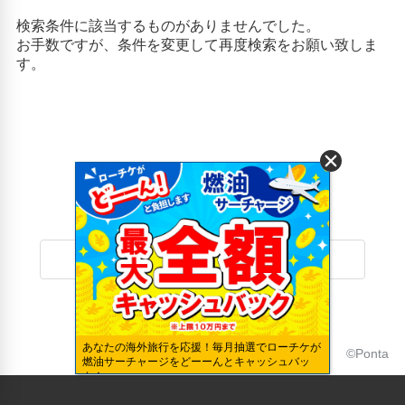
リネン・衣類の湯洗い
ぜるぶの丘・亜斗夢の丘(30.59km)
キャッシュレス支払いサービス
北星野岡展望台(30.28km)
呼び出しブザー/ワイヤレスインカム
北西の丘展望公園(30.28km)
十勝岳望岳台(26.02km)
富良野スキー場(3.38km)
白ひげの滝(26.84km)
白金青い池(26.45km)
白鬚神社(26.84km)
パッチワークの道(29.96km)
道の駅びえい「丘のくら」(28.98km)
風の庭(1.13km)
ホテルTOPに戻る
あなたの海外旅行を応援！毎月抽選でローチケが
©Ponta
燃油サーチャージをどーーんとキャッシュバッ
ク！