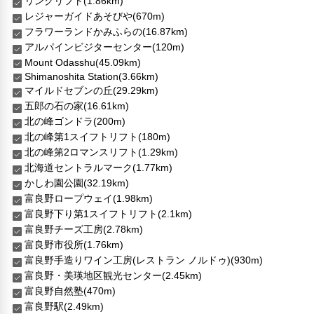
リンクリフト(1.86km)
喫煙所
レジャーガイドあそびや(670m)
スパ/サウナ
フラワーランドかみふらの(16.87km)
子供向け施設・サービス
アルパインビジターセンター(120m)
キッズクラブ
Mount Odasshu(45.09km)
ファミリールーム
Shimanoshita Station(3.66km)
家族・お子様に優しい設備
マイルドセブンの丘(29.29km)
五郎の石の家(16.61km)
こだわりの設備
北の峰ゴンドラ(200m)
温泉
北の峰第1スイフトリフト(180m)
ショップ
北の峰第2ロマンスリフト(1.29km)
北海道セントラルマーク(1.77km)
館内施設・便利なサービス
かしわ園公園(32.19km)
荷物預かりサービス
富良野ロープウェイ(1.98km)
ツアーデスク
富良野下り第1スイフトリフト(2.1km)
コンシェルジュ
富良野チーズ工房(2.78km)
コンビニ
富良野市役所(1.76km)
館内ショップ
富良野手造りワイン工房(レストラン ノルドゥ)(930m)
エレベーター
富良野・美瑛地区観光センター(2.45km)
ランドリーサービス
富良野自然塾(470m)
バリアフリー対応
富良野駅(2.49km)