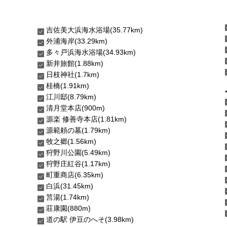
吉佐美大浜海水浴場(35.77km)
外浦海岸(33.29km)
多々戸浜海水浴場(34.93km)
新井旅館(1.88km)
日枝神社(1.7km)
桂橋(1.91km)
江川邸(8.79km)
清月堂本店(900m)
源楽 修善寺本店(1.81km)
源範頼の墓(1.79km)
牧之郷(1.56km)
狩野川公園(5.49km)
狩野庄紅谷(1.17km)
町重商店(6.35km)
白浜(31.45km)
筥湯(1.74km)
莊康園(880m)
道の駅 伊豆のへそ(3.98km)