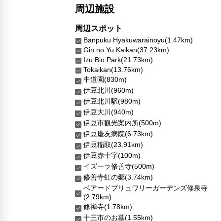
周辺施設
周辺スポット
Banpuku Hyakuwarainoyu(1.47km)
Gin no Yu Kaikan(37.23km)
Izu Bio Park(21.73km)
Tokaikan(13.76km)
中道園(830m)
伊豆北川(960m)
伊豆北川駅(980m)
伊豆大川(940m)
伊豆市観光案内所(500m)
伊豆慶友病院(6.73km)
伊豆稲取(23.91km)
伊豆赤十字(100m)
イズーラ修善寺(500m)
修善寺虹の郷(3.74km)
ベアードブリュワリーガーデンズ修泉寺
(2.79km)
修禅寺(1.78km)
十三市のお墓(1.55km)