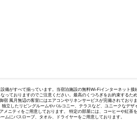
設備がすべて揃っています。当宿泊施設の無料Wi-Fiインターネット
となっておりますのでご注意ください。最高のくつろぎをお約束するた
御宿 風月無辺の客室にはエアコンやリネンサービスが完備されており
は、独立したリビングルームやバルコニー、テラスなど、ユニークなデザ
アメニティをご用意しております。 特定の部屋には、コーヒーや紅茶
ルームにバスローブ、タオル、ドライヤーをご用意しております。