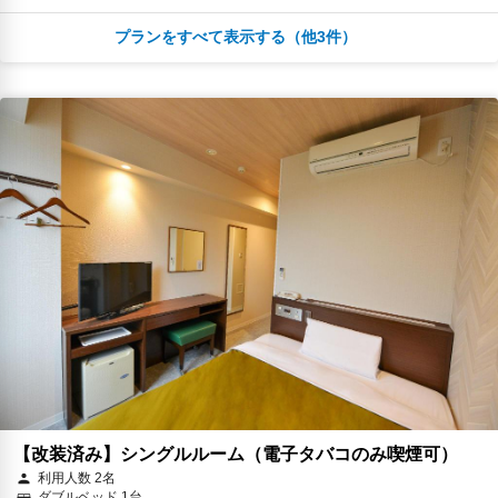
プランをすべて表示する（他3件）
朝食
朝食無料
無料WiFi
￥10,541
税・サービス料 ￥959含む
47ポイント
2026年08月24日までキャンセル無料
予約に進む
キャンセルポリシー
￥11,895
税・サービス料 ￥1,091含む
54ポイント
2026年08月25日までキャンセル無料
予約に進む
キャンセルポリシー
朝食
無料WiFi
￥12,391
税・サービス料 ￥1,136含む
56ポイント
2026年08月25日までキャンセル無料
予約に進む
【改装済み】シングルルーム（電子タバコのみ喫煙可）
キャンセルポリシー
利用人数 2名
ダブルベッド 1台