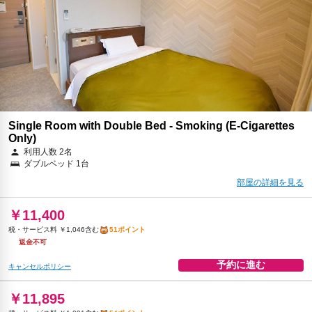
Single Room with Double Bed - Smoking (E-Cigarettes
Only)
利用人数 2名
ダブルベッド 1台
部屋の詳細を見る
￥11,400
税・サービス料 ￥1,046含む
51ポイント
返金不可
予約に進む
キャンセルポリシー
￥11,895