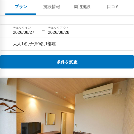
プラン
施設情報
周辺施設
口コミ
チェックイン
チェックアウト
2026/08/27
2026/08/28
大人1名,子供0名,1部屋
条件を変更