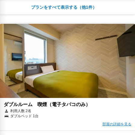
プランをすべて表示する（他1件）
朝食
朝食無料
無料WiFi
￥14,419
税・サービス料 ￥1,311含む
65ポイント
2026年08月24日までキャンセル無料
予約に進む
キャンセルポリシー
ダブルルーム 喫煙（電子タバコのみ）
利用人数 2名
ダブルベッド 1台
部屋の詳細を見る