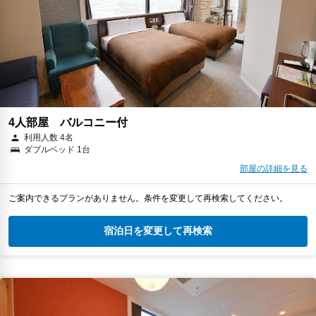
4人部屋 バルコニー付
利用人数 4名
ダブルベッド 1台
部屋の詳細を見る
ご案内できるプランがありません。条件を変更して再検索してください。
宿泊日を変更して再検索