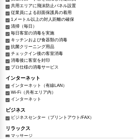
共用エリアに飛沫防止パネル設置
従業員による顔面保護具の着用
1メートル以上の対人距離の確保
清掃（毎日）
毎日客室の消毒を実施
キッチンおよび食器類の消毒
抗菌クリーニング用品
チェックイン後の客室消毒
消毒後に客室を封印
プロ仕様の消毒サービス
インターネット
インターネット（有線LAN）
Wi-Fi（共有エリア内）
インターネット
ビジネス
ビジネスセンター（プリントアウト/FAX）
リラックス
マッサージ