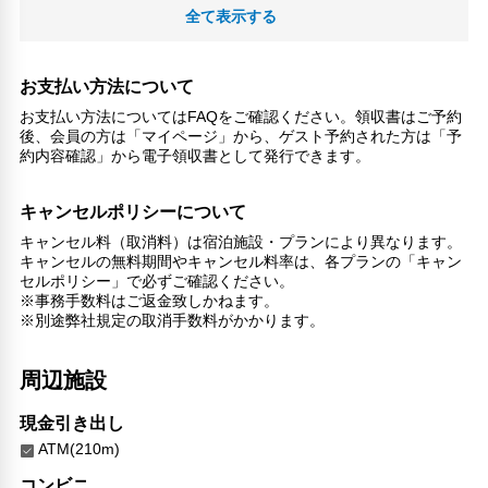
全て表示する
館内施設・便利なサービス
荷物預かりサービス
エレベーター
お支払い方法について
ランドリーサービス
お支払い方法についてはFAQをご確認ください。領収書はご予約
後、会員の方は「マイページ」から、ゲスト予約された方は「予
バリアフリー対応
約内容確認」から電子領収書として発行できます。
車椅子OK
対応言語
キャンセルポリシーについて
日本語
キャンセル料（取消料）は宿泊施設・プランにより異なります。
キャンセルの無料期間やキャンセル料率は、各プランの「キャン
その他サービス
セルポリシー」で必ずご確認ください。
24時間フロント対応
※事務手数料はご返金致しかねます。
ドライクリーニング
※別途弊社規定の取消手数料がかかります。
自動販売機
24時間セキュリティ
周辺施設
医師/看護師 オンコール待機
コインランドリー
現金引き出し
リネン・衣類の湯洗い
ATM(210m)
キャッシュレス支払いサービス
コンビニ