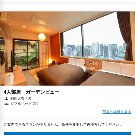
4人部屋 ガーデンビュー
利用人数 4名
ダブルベッド 2台
部屋の詳細を見る
ご案内できるプランがありません。条件を変更して再検索してください。