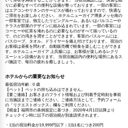
いで滞在を満喫することができます。 当宿泊施設には、快適な眠
りに必要なすべての便利な設備が整っております。一部の客室に
はエアコンやリネンのサービスが備わっておりますので、快適な
ご滞在をお楽しみください。 ホテルニューガイア博多メッセ南の
一部客室では、独立したリビングルーム、あるいはバルコニーや
テラスが部屋のデザインに組み込まれています。一部の客室には
コーヒーや紅茶を淹れるのに必要なものがすべて揃っているの
で、のどの渇きを潤すことができます。客室のバスルームには、
バスローブ、タオル、ドライヤーを備え付けております。 宿泊の
お客様は昼夜を問わず、自動販売機で軽食を楽しむことができま
す。ホテルニューガイア 上呉服には、お客様が楽しめるレクリ
エーション設備があります。 当宿泊施設内の便利な場所にあるス
パ施設で、毎日の疲れを癒しましょう。
ホテルからの重要なお知らせ
最低宿泊年齢 : 0 歳
【ペット】ペットの持ち込みはできません。
【要ご連絡】お客さまのフライト情報および到着予定時刻を事前
に当施設までご連絡ください。ご連絡方法として、予約フォーム
の「リクエストボックス」欄をご利用ください。
【税金】福岡市の条例規定に基づき、2020年4月1日以降より
チェックイン時に以下の宿泊税が別途請求されます。
・1泊の宿泊料金が19,999円以下：1泊1名につき200円