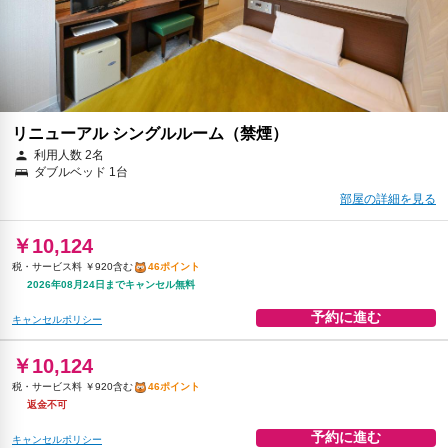
リニューアル シングルルーム（禁煙）
利用人数 2名
ダブルベッド 1台
部屋の詳細を見る
￥10,124
税・サービス料 ￥920含む
46ポイント
2026年08月24日までキャンセル無料
予約に進む
キャンセルポリシー
￥10,124
税・サービス料 ￥920含む
46ポイント
返金不可
予約に進む
キャンセルポリシー