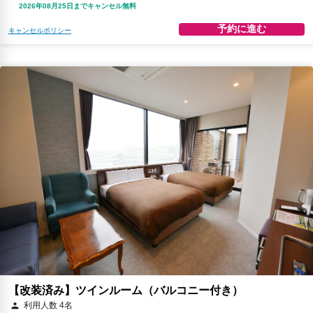
2026年08月25日までキャンセル無料
予約に進む
キャンセルポリシー
【改装済み】ツインルーム（バルコニー付き）
利用人数 4名