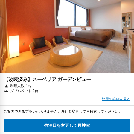
【改装済み】スーペリア ガーデンビュー
利用人数 4名
ダブルベッド 2台
部屋の詳細を見る
ご案内できるプランがありません。条件を変更して再検索してください。
宿泊日を変更して再検索