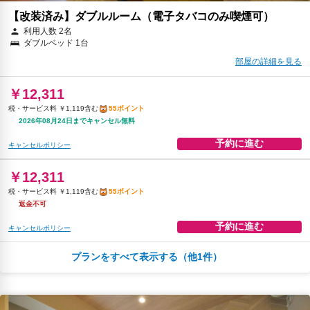
【改装済み】ダブルルーム（電子タバコのみ喫煙可）
利用人数 2名
ダブルベッド 1台
部屋の詳細を見る
￥12,311
税・サービス料 ￥1,119含む
55ポイント
2026年08月24日までキャンセル無料
予約に進む
キャンセルポリシー
￥12,311
税・サービス料 ￥1,119含む
55ポイント
返金不可
予約に進む
キャンセルポリシー
プランをすべて表示する（他1件）
朝食
朝食無料
無料WiFi
￥12,564
税・サービス料 ￥1,142含む
57ポイント
2026年08月24日までキャンセル無料