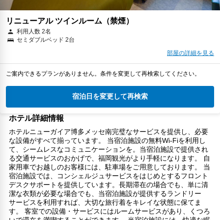
リニューアル ツインルーム（禁煙）
利用人数 2名
セミダブルベッド 2台
部屋の詳細を見る
ご案内できるプランがありません。条件を変更して再検索してください。
宿泊日を変更して再検索
ホテル詳細情報
ホテルニューガイア博多メッセ南完璧なサービスを提供し、必要
な設備がすべて揃っています。 当宿泊施設の無料Wi-Fiを利用し
て、シームレスなコミュニケーションを。当宿泊施設で提供され
る交通サービスのおかげで、福岡観光がより手軽になります。 自
家用車でお越しのお客様には、駐車場をご用意しております。 当
宿泊施設では、コンシェルジュサービスをはじめとするフロント
デスクサポートを提供しています。長期滞在の場合でも、単に清
潔な衣類が必要な場合でも、当宿泊施設が提供するランドリー
サービスを利用すれば、大切な旅行着をキレイな状態に保てま
す。 客室での設備・サービスにはルームサービスがあり、くつろ