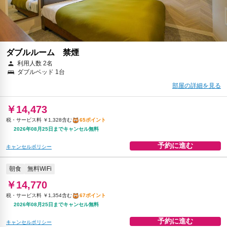
ダブルルーム 禁煙
利用人数 2名
ダブルベッド 1台
部屋の詳細を見る
￥14,473
税・サービス料 ￥1,328含む
65ポイント
2026年08月25日までキャンセル無料
予約に進む
キャンセルポリシー
朝食
無料WiFi
￥14,770
税・サービス料 ￥1,354含む
67ポイント
2026年08月25日までキャンセル無料
予約に進む
キャンセルポリシー