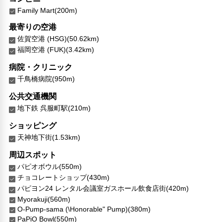
Family Mart(200m)
最寄りの空港
佐賀空港 (HSG)(50.62km)
福岡空港 (FUK)(3.42km)
病院・クリニック
千鳥橋病院(950m)
公共交通機関
地下鉄 呉服町駅(210m)
ショッピング
天神地下街(1.53km)
周辺スポット
パピオボウル(550m)
チョコレートショップ(430m)
パピヨン24 レンタル会議室ガスホール飲食店街(420m)
Myorakuji(560m)
O-Pump-sama (\Honorable" Pump)(380m)
PaPiO Bowl(550m)