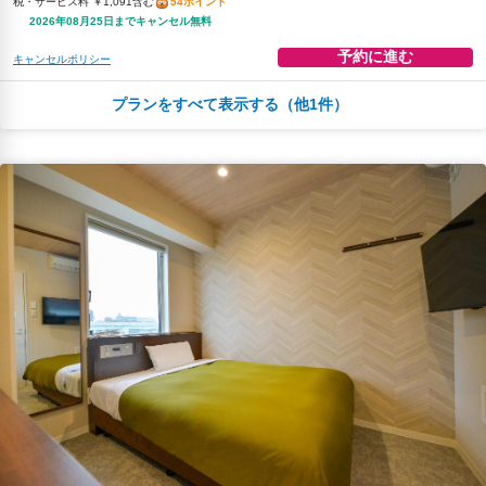
税・サービス料 ￥1,091含む
54ポイント
2026年08月25日までキャンセル無料
予約に進む
キャンセルポリシー
プランをすべて表示する（他1件）
朝食
無料WiFi
￥12,391
税・サービス料 ￥1,136含む
56ポイント
2026年08月25日までキャンセル無料
予約に進む
キャンセルポリシー