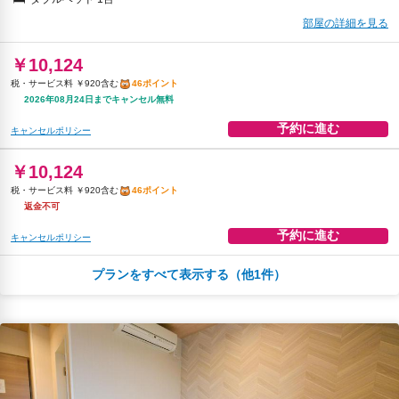
部屋の詳細を見る
￥10,124
税・サービス料 ￥920含む
46ポイント
2026年08月24日までキャンセル無料
予約に進む
キャンセルポリシー
￥10,124
税・サービス料 ￥920含む
46ポイント
返金不可
予約に進む
キャンセルポリシー
プランをすべて表示する（他1件）
朝食
朝食無料
無料WiFi
￥10,541
税・サービス料 ￥959含む
47ポイント
2026年08月24日までキャンセル無料
予約に進む
キャンセルポリシー