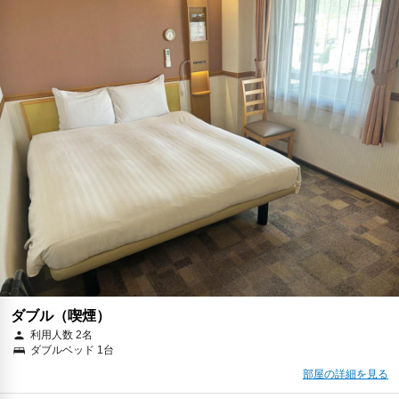
ダブル（喫煙）
利用人数 2名
ダブルベッド 1台
部屋の詳細を見る