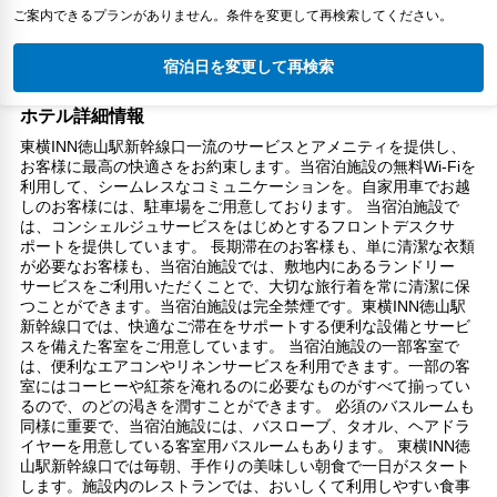
ご案内できるプランがありません。条件を変更して再検索してください。
宿泊日を変更して再検索
ホテル詳細情報
東横INN徳山駅新幹線口一流のサービスとアメニティを提供し、
お客様に最高の快適さをお約束します。当宿泊施設の無料Wi-Fiを
利用して、シームレスなコミュニケーションを。自家用車でお越
しのお客様には、駐車場をご用意しております。 当宿泊施設で
は、コンシェルジュサービスをはじめとするフロントデスクサ
ポートを提供しています。 長期滞在のお客様も、単に清潔な衣類
が必要なお客様も、当宿泊施設では、敷地内にあるランドリー
サービスをご利用いただくことで、大切な旅行着を常に清潔に保
つことができます。当宿泊施設は完全禁煙です。東横INN徳山駅
新幹線口では、快適なご滞在をサポートする便利な設備とサービ
スを備えた客室をご用意しています。 当宿泊施設の一部客室で
は、便利なエアコンやリネンサービスを利用できます。一部の客
室にはコーヒーや紅茶を淹れるのに必要なものがすべて揃ってい
るので、のどの渇きを潤すことができます。 必須のバスルームも
同様に重要で、当宿泊施設には、バスローブ、タオル、ヘアドラ
イヤーを用意している客室用バスルームもあります。 東横INN徳
山駅新幹線口では毎朝、手作りの美味しい朝食で一日がスタート
します。施設内のレストランでは、おいしくて利用しやすい食事