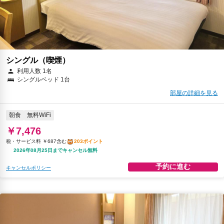
シングル（喫煙）
利用人数 1名
シングルベッド 1台
部屋の詳細を見る
朝食
無料WiFi
￥7,476
税・サービス料 ￥687含む
203ポイント
2026年08月25日までキャンセル無料
予約に進む
キャンセルポリシー