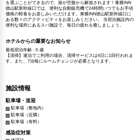
を選ぶことができるので、旅が空腹から解放されます！東横INN
徳山駅新幹線口では、便利な自動販売機で24時間いつでもお手頃
価格の軽食をお楽しみいただけます。東横INN徳山駅新幹線口に
ある数々のアクティビティをお楽しみください。 当宿泊施設内の
便利な場所にあるスパ施設で、毎日の疲れを癒しましょう。
ホテルからの重要なお知らせ
最低宿泊年齢 : 0 歳
【清掃】連泊でご利用の場合、清掃サービスは4日に1回行われま
す。また、7泊毎にルームチェンジが必要となります。
施設情報
駐車場・送迎
駐車場（敷地内）
駐車場（近隣）
駐車場（有料）
感染症対策
体温計