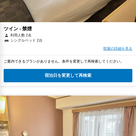
ツイン - 禁煙
利用人数 2名
シングルベッド 2台
部屋の詳細を見る
ご案内できるプランがありません。条件を変更して再検索してください。
宿泊日を変更して再検索