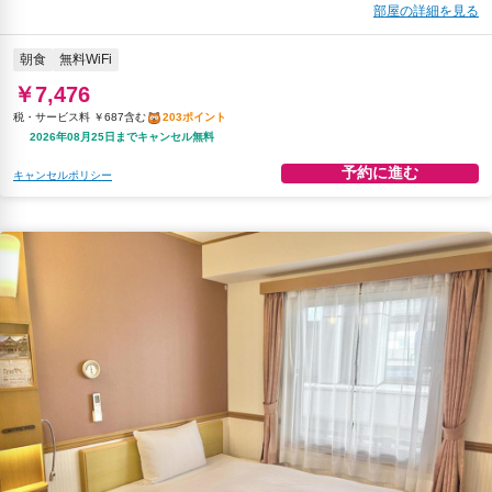
部屋の詳細を見る
朝食
無料WiFi
￥7,476
税・サービス料 ￥687含む
203ポイント
2026年08月25日までキャンセル無料
予約に進む
キャンセルポリシー