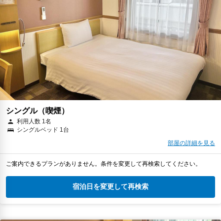
シングル（喫煙）
利用人数 1名
シングルベッド 1台
部屋の詳細を見る
ご案内できるプランがありません。条件を変更して再検索してください。
宿泊日を変更して再検索