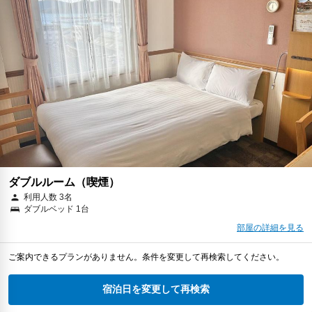
ダブルルーム（喫煙）
利用人数 3名
ダブルベッド 1台
部屋の詳細を見る
ご案内できるプランがありません。条件を変更して再検索してください。
宿泊日を変更して再検索