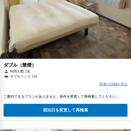
ダブル（禁煙）
利用人数 2名
ダブルベッド 1台
部屋の詳細を見る
ご案内できるプランがありません。条件を変更して再検索してください。
宿泊日を変更して再検索