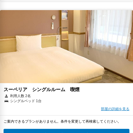
スーペリア シングルルーム 喫煙
利用人数 2名
シングルベッド 1台
部屋の詳細を見る
ご案内できるプランがありません。条件を変更して再検索してください。