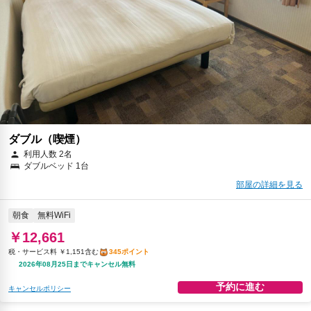
ダブル（喫煙）
利用人数 2名
ダブルベッド 1台
部屋の詳細を見る
朝食
無料WiFi
￥12,661
税・サービス料 ￥1,151含む
345ポイント
2026年08月25日までキャンセル無料
予約に進む
キャンセルポリシー