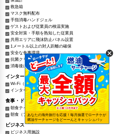
救急箱
マスク無料配布
手指消毒ハンドジェル
ゲストおよび従業員の検温実施
安全対策・手順を熟知した従業員
共用エリアに飛沫防止パネル設置
1メートル以上の対人距離の確保
安全な食事環境
抗菌クリーニング用品
消毒後に客室を封印
インターネット
Wi-Fi（共有エリア内）
インターネット
食事・ドリンク・スナック類
朝食テイクアウトサービス
朝食（ブッフェ）
あなたの海外旅行を応援！毎月抽選でローチケが
燃油サーチャージをどーーんとキャッシュバッ
ビジネス
ク！
ビジネス用施設