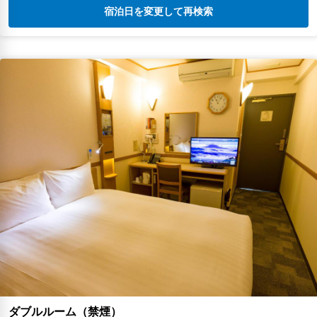
宿泊日を変更して再検索
ダブルルーム（禁煙）