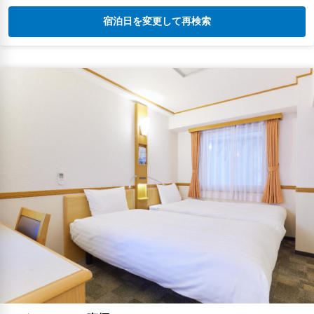
宿泊日を変更して再検索