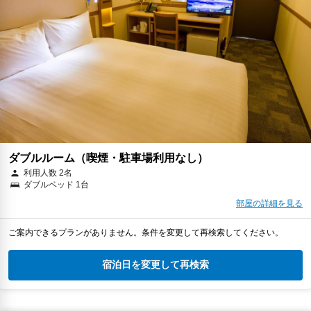
ダブルルーム（喫煙・駐車場利用なし）
利用人数 2名
ダブルベッド 1台
部屋の詳細を見る
ご案内できるプランがありません。条件を変更して再検索してください。
宿泊日を変更して再検索