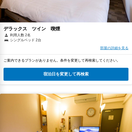
デラックス ツイン 喫煙
利用人数 2名
シングルベッド 2台
部屋の詳細を見る
ご案内できるプランがありません。条件を変更して再検索してください。
宿泊日を変更して再検索