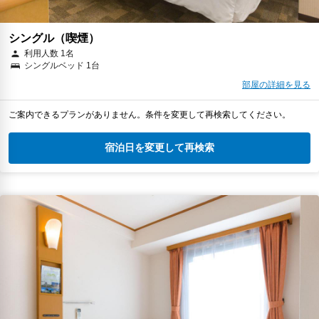
シングル（喫煙）
利用人数 1名
シングルベッド 1台
部屋の詳細を見る
ご案内できるプランがありません。条件を変更して再検索してください。
宿泊日を変更して再検索