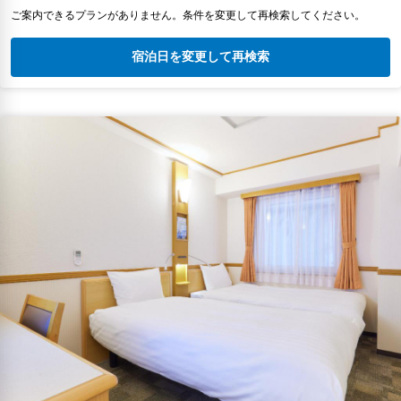
ご案内できるプランがありません。条件を変更して再検索してください。
宿泊日を変更して再検索