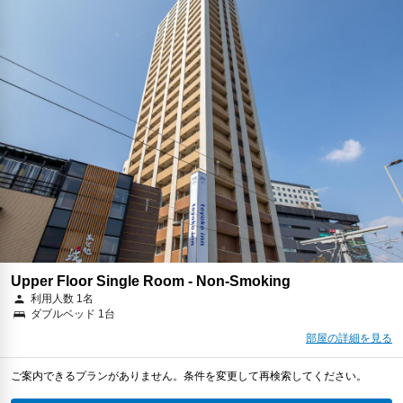
Upper Floor Single Room - Non-Smoking
利用人数 1名
ダブルベッド 1台
部屋の詳細を見る
ご案内できるプランがありません。条件を変更して再検索してください。