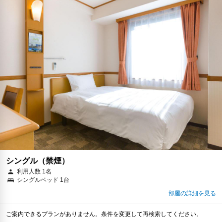
シングル（禁煙）
利用人数 1名
シングルベッド 1台
部屋の詳細を見る
ご案内できるプランがありません。条件を変更して再検索してください。