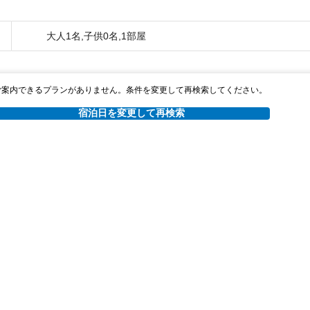
大人1名,子供0名,1部屋
ご案内できるプランがありません。条件を変更して再検索してください。
宿泊日を変更して再検索