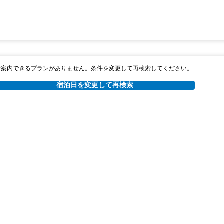
ご案内できるプランがありません。条件を変更して再検索してください。
宿泊日を変更して再検索