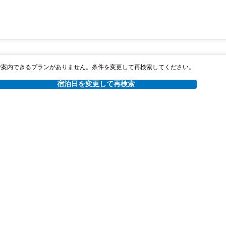
ご案内できるプランがありません。条件を変更して再検索してください。
宿泊日を変更して再検索