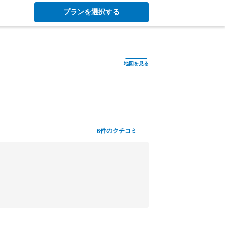
プランを選択する
件のクチコミ
6