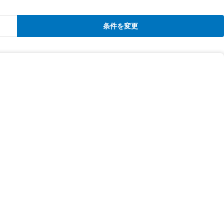
条件を変更