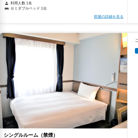
利用人数 1名
セミダブルベッド 1台
部屋の詳細を見る
シングルルーム（禁煙）