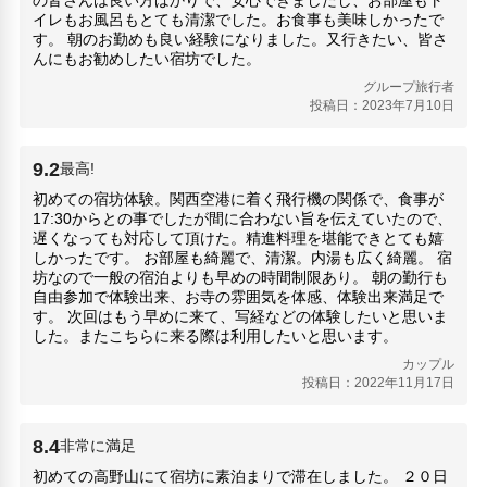
イレもお風呂もとても清潔でした。お食事も美味しかったで
す。 朝のお勤めも良い経験になりました。又行きたい、皆さ
んにもお勧めしたい宿坊でした。
グループ旅行者
投稿日：2023年7月10日
9.2
最高!
初めての宿坊体験。関西空港に着く飛行機の関係で、食事が
17:30からとの事でしたが間に合わない旨を伝えていたので、
遅くなっても対応して頂けた。精進料理を堪能できとても嬉
しかったです。 お部屋も綺麗で、清潔。内湯も広く綺麗。 宿
坊なので一般の宿泊よりも早めの時間制限あり。 朝の勤行も
自由参加で体験出来、お寺の雰囲気を体感、体験出来満足で
す。 次回はもう早めに来て、写経などの体験したいと思いま
した。またこちらに来る際は利用したいと思います。
カップル
投稿日：2022年11月17日
8.4
非常に満足
初めての高野山にて宿坊に素泊まりで滞在しました。 ２０日