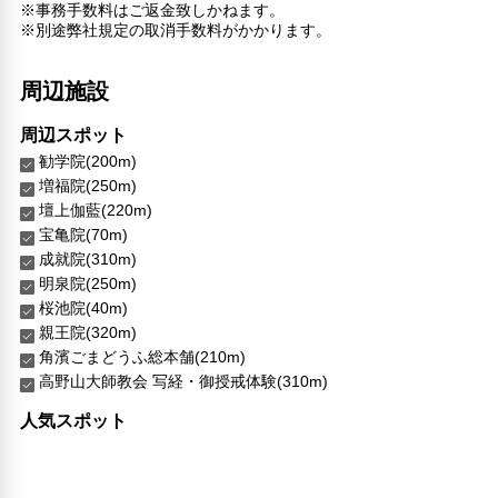
※事務手数料はご返金致しかねます。
※別途弊社規定の取消手数料がかかります。
周辺施設
周辺スポット
勧学院(200m)
増福院(250m)
壇上伽藍(220m)
宝亀院(70m)
成就院(310m)
明泉院(250m)
桜池院(40m)
親王院(320m)
角濱ごまどうふ総本舗(210m)
高野山大師教会 写経・御授戒体験(310m)
人気スポット