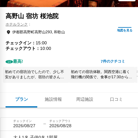
高野山 宿坊 桜池院
ホテルランク
伊都郡高野町高野山293, 和歌山
チェックイン
15:00
チェックアウト
10:00
最高!
件のクチコミ
7
10
初めての宿坊泊でしたので、少し不
初めての宿坊体験。関西空港に着く
安がありましたが、宿坊の皆さんは
飛行機の関係で、食事が17:30からと
良い方ばかりで、安心できました
の事でしたが間に合わない旨を伝え
し、お部屋もトイレもお風呂もとて
ていたので、遅くなっても対応して
も清潔でした。お食事も美味しかっ
頂けた。精進料理を堪能できとても
たです。 朝のお勤めも良い経験にな
嬉しかったです。 お部屋も綺麗で、
プラン
施設情報
周辺施設
口コミ
りました。又行きたい、皆さんにも
清潔。内湯も広く綺麗。 宿坊なので
お勧めしたい宿坊でした。
一般の宿泊よりも早めの時間制限あ
り。 朝の勤行も自由参加で体験出
来、お寺の雰囲気を体感、体験出来
チェックイン
チェックアウト
満足です。 次回はもう早めに来て、
2026/08/27
2026/08/28
写経などの体験したいと思いまし
た。またこちらに来る際は利用した
大人1名,子供0名,1部屋