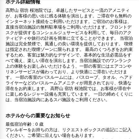
ホテル詳細情報
高野山 宿坊 桜池院では、卓越したサービスと一流のアメニティ
が、お客様の思い出に残る体験を演出します。ご滞在中も無料の
インターネット接続をご利用いただけます。ご宿泊のお客様は、
直接当宿泊施設の無料駐車場をご利用いただけます。フロントデ
スクが提供するコンシェルジュサービスを利用して、毎日のアク
ティビティや旅行の計画を簡単に立てることができます。 当宿泊
施設は完全禁煙で、風通しの良い環境を提供しております。 喫煙
は指定された喫煙ゾーンに限られます。 最高のくつろぎをお約束
するため、客室は魅力的なデザインで、基本的な生活必需品をす
べて備え、楽しい滞在を演出します。当宿泊施設でのワンランク
上の体験をお楽しみいただけるよう、一部の客室にはエアコンや
リネンサービスが備わっており、より快適にご滞在いただけま
す。 一部の客室のバスルームには、バスローブ、タオル、ヘアド
ライヤーなどのバスルームアメニティが用意されており、快適な
滞在をお約束します。 高野山 宿坊 桜池院では、お客様が滞在中
に楽しめるレジャー設備も充実しています。 一日の締めくくりに
は、当宿泊施設内にあるスパ施設をご利用ください。
ホテルからの重要なお知らせ
最低宿泊年齢 : 0 歳
アレルギーをお持ちの方は、リクエストボックスの追記にご記入
ください。ご希望に沿えない場合もあります。