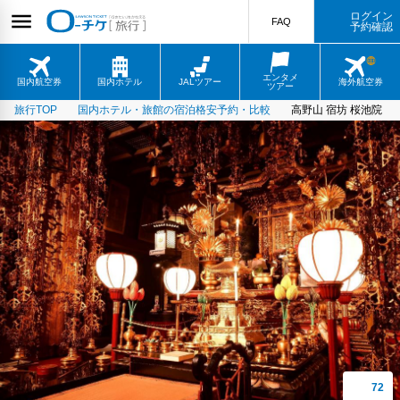
ログイン
FAQ
予約確認
エンタメ
国内航空券
国内ホテル
JALツアー
海外航空券
ツアー
旅行TOP
国内ホテル・旅館の宿泊格安予約・比較
高野山 宿坊 桜池院