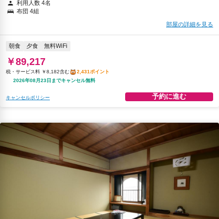
利用人数 4名
布団 4組
部屋の詳細を見る
朝食
夕食
無料WiFi
￥89,217
税・サービス料 ￥8,182含む
2,431ポイント
2026年08月23日までキャンセル無料
予約に進む
キャンセルポリシー