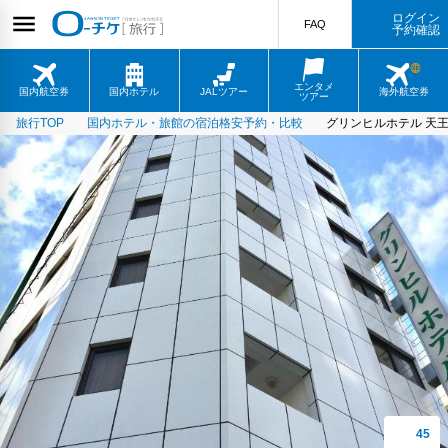
ログイン
FAQ
予約確認
エンタメ
国内航空券
国内ホテル
JALツアー
海外航空券
ツアー
旅行TOP
国内ホテル・旅館の宿泊格安予約・比較
グリンヒルホテル 天