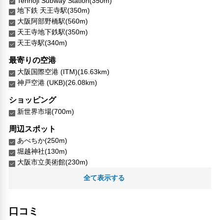
Tennōji Subway Station(350m)
地下鉄 天王寺駅(350m)
大阪阿部野橋駅(560m)
天王寺地下鉄駅(350m)
天王寺駅(340m)
最寄りの空港
大阪国際空港 (ITM)(16.63km)
神戸空港 (UKB)(26.08km)
ショッピング
新世界市場(700m)
周辺スポット
あべちか(250m)
堀越神社(130m)
大阪市立美術館(230m)
天王寺交番(230m)
全て表示する
天芝(260m)
慶沢園(200m)
旧黒田藩蔵屋敷長屋門(80m)
口コミ
統国寺(130m)