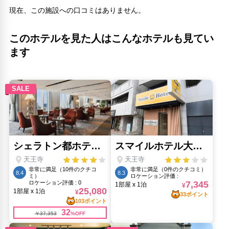
茶臼山(210m)
現在、この施設への口コミはありません。
人気スポット
このホテルを見た人はこんなホテルも見てい
ユニバーサル・スタジオ・ジャパン(7.6km)
大阪城(4.66km)
ます
大阪城公園(4.2km)
大阪城天守閣(4.66km)
大阪水族館 海遊館(7.73km)
心斎橋筋(2.69km)
梅田スカイビル 空中庭園展望台(6.45km)
通天閣(680m)
道頓堀(2.31km)
ミナミ（難波）(3.54km)
黒門市場(1.77km)