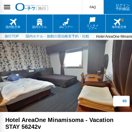
ログイン
FAQ
予約確認
エンタメ
国内航空券
国内ホテル
JALツアー
海外航空券
ツアー
旅行TOP
国内ホテル・旅館の宿泊格安予約・比較
Hotel AreaOne Minami
Hotel AreaOne Minamisoma - Vacation
STAY 56242v