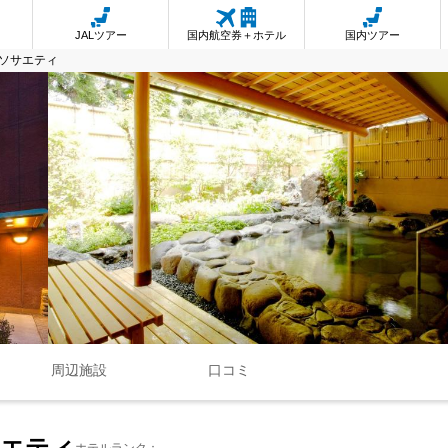
JALツアー
国内航空券＋ホテル
国内ツアー
ソサエティ
周辺施設
口コミ
サエティ
ホテルランク