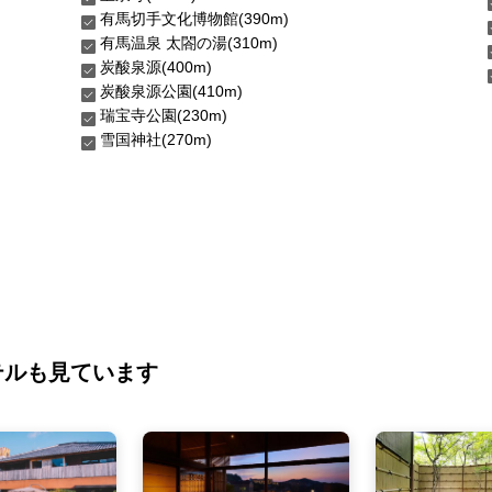
有馬切手文化博物館(390m)
有馬温泉 太閤の湯(310m)
炭酸泉源(400m)
炭酸泉源公園(410m)
瑞宝寺公園(230m)
雪国神社(270m)
テルも見ています