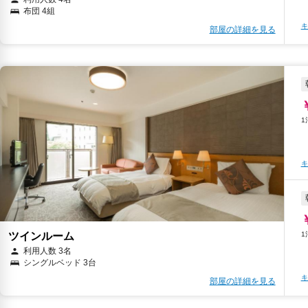
布団 4組
キ
部屋の詳細を見る
キ
ツインルーム
利用人数 3名
シングルベッド 3台
キ
部屋の詳細を見る