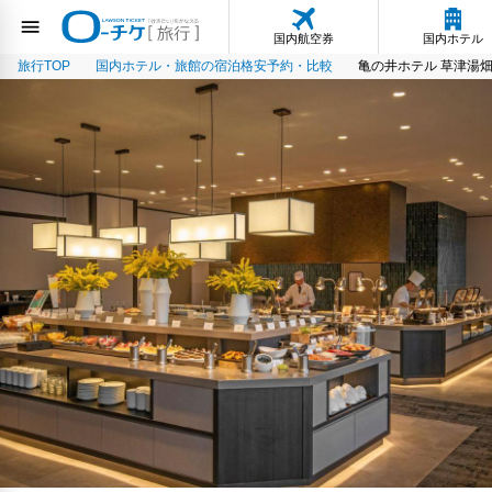
国内航空券
国内ホテル
旅行TOP
国内ホテル・旅館の宿泊格安予約・比較
亀の井ホテル 草津湯