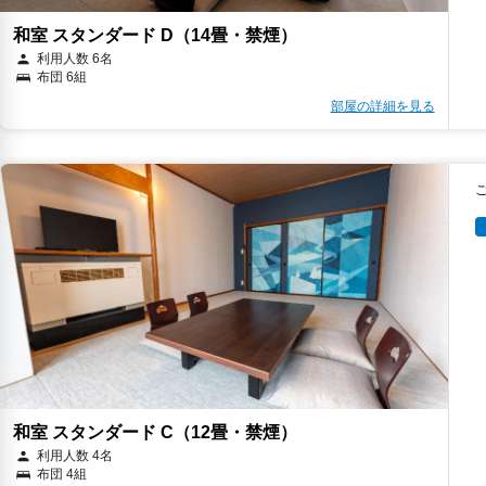
和室 スタンダード D（14畳・禁煙）
利用人数 6名
布団 6組
部屋の詳細を見る
和室 スタンダード C（12畳・禁煙）
利用人数 4名
布団 4組