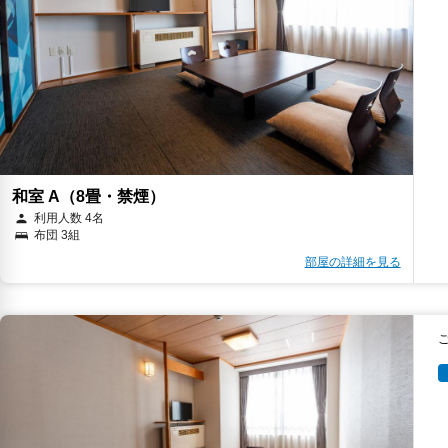
和室 A（8畳・禁煙）
利用人数 4名
布団 3組
部屋の詳細を見る