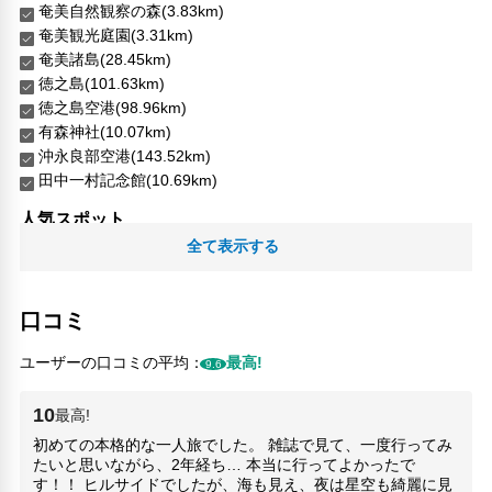
奄美自然観察の森(3.83km)
奄美観光庭園(3.31km)
奄美諸島(28.45km)
徳之島(101.63km)
徳之島空港(98.96km)
有森神社(10.07km)
沖永良部空港(143.52km)
田中一村記念館(10.69km)
人気スポット
全て表示する
口コミ
ユーザーの口コミの平均：
最高!
9.6
10
最高!
初めての本格的な一人旅でした。 雑誌で見て、一度行ってみ
たいと思いながら、2年経ち… 本当に行ってよかったで
す！！ ヒルサイドでしたが、海も見え、夜は星空も綺麗に見