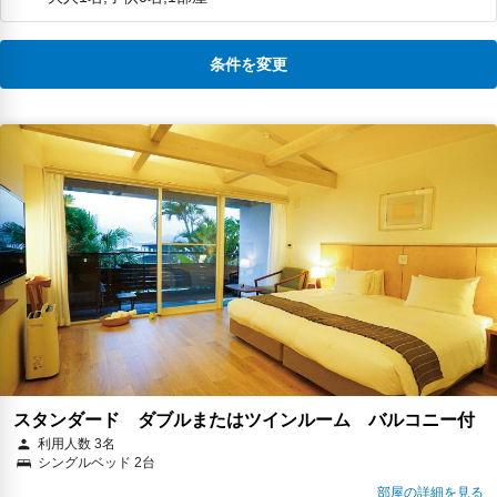
ても、きちんと包んでくださり、持
ち帰りさせていただけました。 お部
屋の設備も整っていて、最低限の荷
物だけあれば、快適にすごせると思
条件を変更
いました。 プライベートビーチで遊
ぶ為のライフジャケットなども貸し
てもらえますし、滞在中、のんびり
遊べました。 来年もまた行きたい！
スタンダード ダブルまたはツインルーム バルコニー付
利用人数 3名
シングルベッド 2台
部屋の詳細を見る