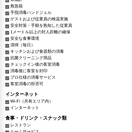
救急箱
手指消毒ハンドジェル
ゲストおよび従業員の検温実施
安全対策・手順を熟知した従業員
1メートル以上の対人距離の確保
安全な食事環境
清掃（毎日）
キッチンおよび食器類の消毒
抗菌クリーニング用品
チェックイン後の客室消毒
消毒後に客室を封印
プロ仕様の消毒サービス
客室消毒の拒否可
インターネット
Wi-Fi（共有エリア内）
インターネット
食事・ドリンク・スナック類
レストラン
ルームサービス