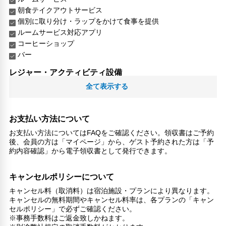
朝食テイクアウトサービス
個別に取り分け・ラップをかけて食事を提供
ルームサービス対応アプリ
コーヒーショップ
バー
レジャー・アクティビティ設備
釣り
全て表示する
ダイビング
カヌー
ハイキングコース
お支払い方法について
シュノーケリング
お支払い方法についてはFAQをご確認ください。領収書はご予約
後、会員の方は「マイページ」から、ゲスト予約された方は「予
リラックス
約内容確認」から電子領収書として発行できます。
マッサージ
ジェットバス
キャンセルポリシーについて
喫煙所
キャンセル料（取消料）は宿泊施設・プランにより異なります。
館内施設・便利なサービス
キャンセルの無料期間やキャンセル料率は、各プランの「キャン
セルポリシー」で必ずご確認ください。
コンシェルジュ
※事務手数料はご返金致しかねます。
ランドリーサービス