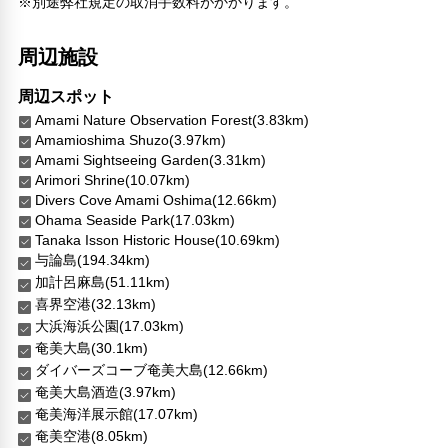
※別途弊社規定の取消手数料がかかります。
バリアフリー対応
バリアフリー設備
周辺施設
車椅子OK
周辺スポット
対応言語
Amami Nature Observation Forest(3.83km)
日本語
Amamioshima Shuzo(3.97km)
Amami Sightseeing Garden(3.31km)
その他サービス
Arimori Shrine(10.07km)
セーフティボックス（フロント）
Divers Cove Amami Oshima(12.66km)
24時間セキュリティ
Ohama Seaside Park(17.03km)
医師/看護師 オンコール待機
Tanaka Isson Historic House(10.69km)
フードデリバリー
与論島(194.34km)
リネン・衣類の湯洗い
加計呂麻島(51.11km)
キャッシュレス支払いサービス
喜界空港(32.13km)
大浜海浜公園(17.03km)
奄美大島(30.1km)
ダイバーズコーブ奄美大島(12.66km)
奄美大島酒造(3.97km)
奄美海洋展示館(17.07km)
奄美空港(8.05km)