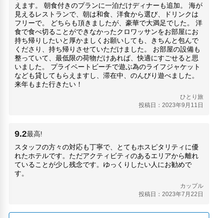
えます。 朝食付きのプランに一泊だけディナーも追加。 海が
見えるレストランで、朝は和食、洋食から選び、ドリンクは
フリーで。 どちらも頂きましたが、豪華で大満足でした。 洋
食で食べ切ることができなかったクロワッサンをお部屋にお
持ち帰りしたいと厚かましくお願いしても、きちんと包んで
くださり、持ち帰りさせていただけました。 お部屋の設備も
整っていて、最低限の荷物だけあれば、快適にすごせると思
いました。 プライベートビーチで遊ぶ為のライフジャケット
なども貸してもらえますし、滞在中、のんびり遊べました。
来年もまた行きたい！
ひとり旅
投稿日：2023年9月11日
9.2
最高!
スタッフの方々の対応も丁寧で、とてもホスピタリティに優
れたホテルです。ただアクティビティのあるエリアから離れ
ていることが少し残念です。ゆっくりしたい人にお勧めで
す。
カップル
投稿日：2023年7月22日