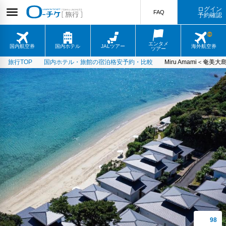
ログイン
FAQ
予約確認
エンタメ
国内航空券
国内ホテル
JALツアー
海外航空券
ツアー
旅行TOP
国内ホテル・旅館の宿泊格安予約・比較
Miru Amami＜奄美大