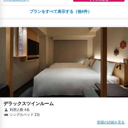
プランをすべて表示する（他4件）
￥13,001
税・サービス料 ￥1,200含む
59ポイント
2026年08月12日までキャンセル無料
予約に進む
キャンセルポリシー
￥13,829
税・サービス料 ￥1,277含む
62ポイント
返金不可
予約に進む
キャンセルポリシー
￥15,365
税・サービス料 ￥1,418含む
69ポイント
2026年08月12日までキャンセル無料
予約に進む
キャンセルポリシー
デラックスツインルーム
利用人数 4名
シングルベッド 2台
￥15,365
税・サービス料 ￥1,418含む
69ポイント
部屋の詳細を見る
2026年08月25日までキャンセル無料