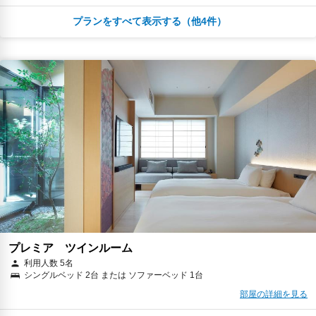
プランをすべて表示する（他4件）
￥19,147
税・サービス料 ￥1,767含む
86ポイント
2026年08月25日までキャンセル無料
予約に進む
キャンセルポリシー
￥19,360
税・サービス料 ￥1,787含む
87ポイント
返金不可
予約に進む
キャンセルポリシー
￥21,511
税・サービス料 ￥1,985含む
97ポイント
2026年08月25日までキャンセル無料
予約に進む
キャンセルポリシー
プレミア ツインルーム
利用人数 5名
シングルベッド 2台 または ソファーベッド 1台
￥21,511
税・サービス料 ￥1,985含む
97ポイント
部屋の詳細を見る
2026年08月12日までキャンセル無料