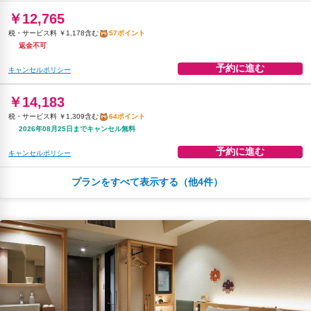
￥12,765
予約に進む
キャンセルポリシー
税・サービス料 ￥1,178含む
57ポイント
返金不可
予約に進む
キャンセルポリシー
￥14,183
税・サービス料 ￥1,309含む
64ポイント
2026年08月25日までキャンセル無料
予約に進む
キャンセルポリシー
プランをすべて表示する（他4件）
￥14,183
税・サービス料 ￥1,309含む
64ポイント
2026年08月12日までキャンセル無料
予約に進む
キャンセルポリシー
￥14,892
税・サービス料 ￥1,374含む
67ポイント
返金不可