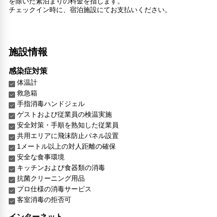
を除いた素泊まりの料金を指します。
チェックイン時に、宿泊施設にてお支払いください。
施設情報
感染症対策
体温計
救急箱
手指消毒ハンドジェル
ゲストおよび従業員の検温実施
安全対策・手順を熟知した従業員
共用エリアに飛沫防止パネル設置
1メートル以上の対人距離の確保
安全な食事環境
キッチンおよび食器類の消毒
抗菌クリーニング用品
プロ仕様の消毒サービス
客室消毒の拒否可
インターネット