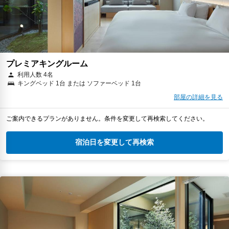
キャンセルポリシー
￥30,967
税・サービス料 ￥2,858含む
140ポイント
2026年08月25日までキャンセル無料
予約に進む
キャンセルポリシー
プレミアキングルーム
利用人数 4名
キングベッド 1台 または ソファーベッド 1台
￥30,967
税・サービス料 ￥2,858含む
140ポイント
部屋の詳細を見る
2026年08月12日までキャンセル無料
ご案内できるプランがありません。条件を変更して再検索してください。
予約に進む
キャンセルポリシー
宿泊日を変更して再検索