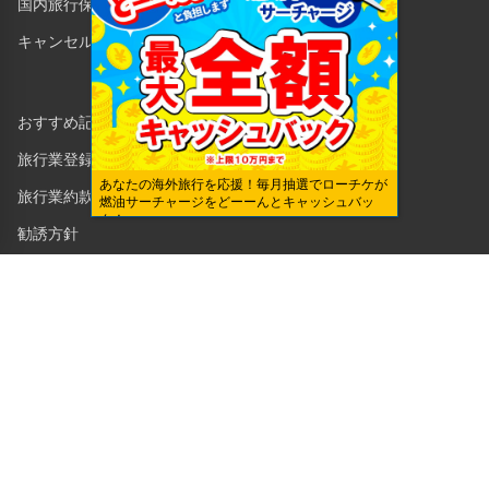
国内旅行保険
キャンセル保険
おすすめ記事一覧
旅行業登録証
あなたの海外旅行を応援！毎月抽選でローチケが
旅行業約款・条件書
燃油サーチャージをどーーんとキャッシュバッ
ク！
勧誘方針
企業・法人のみなさまへ
株式会社ローソンエンタテインメント
利用規約
ローソンWEB会員規約
個人情報の取り扱いについて