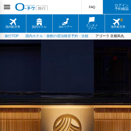
ログイン
FAQ
予約確認
エンタメ
国内航空券
国内ホテル
JALツアー
海外航空券
ツアー
旅行TOP
国内ホテル・旅館の宿泊格安予約・比較
アゴーラ 京都烏丸