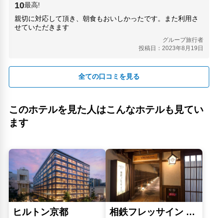
四君子(70m)
10
最高!
四条河原町(1.09km)
親切に対応して頂き、朝食もおいしかったです。また利用さ
さんび堂烏丸本店(360m)
せていただきます
かわら塾スタディセンター(980m)
グループ旅行者
外堀(1.4km)
投稿日：2023年8月19日
忍者道場商店(390m)
旧前川邸(940m)
全ての口コミを見る
杉本ファミリーハウス(150m)
東福寺駅(2.86km)
武信稲荷神社(900m)
このホテルを見た人はこんなホテルも見てい
温州ミカンのアト(670m)
烏丸御池(810m)
ます
烏丸駅(510m)
由岐神社(12.6km)
舞妓変身スタジオ夢館(1.01km)
西陣病院(3.53km)
錦小路通(650m)
人気スポット
三十三間堂(2.31km)
京都駅ビル(2.03km)