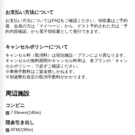
英語
日本語
お支払い方法について
北京語
お支払い方法についてはFAQをご確認ください。領収書はご予約
その他サービス
後、会員の方は「マイページ」から、ゲスト予約された方は「予
約内容確認」から電子領収書として発行できます。
24時間フロント対応
両替
セーフティボックス（フロント）
キャンセルポリシーについて
禁煙
キャンセル料（取消料）は宿泊施設・プランにより異なります。
24時間セキュリティ
キャンセルの無料期間やキャンセル料率は、各プランの「キャン
リネン・衣類の湯洗い
セルポリシー」で必ずご確認ください。
※事務手数料はご返金致しかねます。
キャッシュレス支払いサービス
※別途弊社規定の取消手数料がかかります。
周辺施設
コンビニ
7 Eleven(140m)
現金引き出し
ATM(190m)