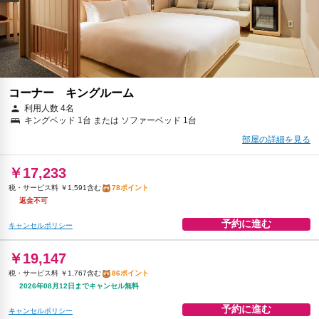
予約に進む
キャンセルポリシー
￥21,511
税・サービス料 ￥1,985含む
97ポイント
2026年08月25日までキャンセル無料
予約に進む
キャンセルポリシー
コーナー キングルーム
利用人数 4名
キングベッド 1台 または ソファーベッド 1台
￥21,511
税・サービス料 ￥1,985含む
97ポイント
部屋の詳細を見る
2026年08月12日までキャンセル無料
￥17,233
予約に進む
キャンセルポリシー
税・サービス料 ￥1,591含む
78ポイント
返金不可
予約に進む
キャンセルポリシー
￥19,147
税・サービス料 ￥1,767含む
86ポイント
2026年08月12日までキャンセル無料
予約に進む
キャンセルポリシー