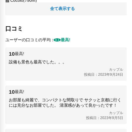
Cocolo(750m)
Fruitist(620m)
全て表示する
Hashimoto Station(15.04km)
LAQUE四条烏丸(390m)
Pit in 100(590m)
口コミ
sumao(390m)
UFJ銀行(410m)
ユーザーの口コミの平均：
最高!
9.1
YWCAスリフトショップ(2.03km)
京くし処 二十三や(1.38km)
10
最高!
きもの京小町(620m)
設備も景色も最高でした。。。
京都シネマ(410m)
京都はんなりや(110m)
カップル
投稿日：2023年9月24日
京都さくらよさこい(1.46km)
京都四条病院(260m)
京都大原記念病院(12.69km)
10
最高!
京都市役所前(1.44km)
お部屋も綺麗で、コンパクトな間取りで サクッと京都に行く
トロッコ保津峡(10.23km)
には充分なお部屋でした。 清潔感があって良かったです！
元離宮二条城(1.15km)
カップル
勝浦本家(840m)
投稿日：2023年9月5日
同志社大学(3.13km)
器京都やまほん(1.13km)