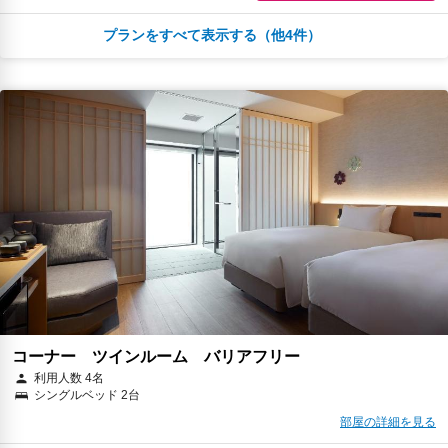
プランをすべて表示する（他4件）
￥14,183
税・サービス料 ￥1,309含む
64ポイント
2026年08月12日までキャンセル無料
予約に進む
キャンセルポリシー
￥14,892
税・サービス料 ￥1,374含む
67ポイント
返金不可
予約に進む
キャンセルポリシー
￥16,547
税・サービス料 ￥1,527含む
75ポイント
2026年08月25日までキャンセル無料
予約に進む
キャンセルポリシー
コーナー ツインルーム バリアフリー
利用人数 4名
シングルベッド 2台
￥16,547
税・サービス料 ￥1,527含む
75ポイント
部屋の詳細を見る
2026年08月12日までキャンセル無料