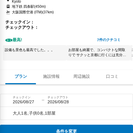
Kyoto
地下鉄 四条駅(450m)
大阪国際空港 (ITM)(37km)
チェックイン
チェックアウト
最高!
件のクチコミ
7
9.1
設備も景色も最高でした。。。
お部屋も綺麗で、コンパクトな間取
りで サクッと京都に行くには充分な
お部屋でした。 清潔感があって良
かったです！
プラン
施設情報
周辺施設
口コミ
チェックイン
チェックアウト
2026/08/27
2026/08/28
大人1名,子供0名,1部屋
条件を変更