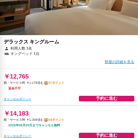
予約に進む
キャンセルポリシー
￥16,547
税・サービス料 ￥1,527含む
75ポイント
2026年08月12日までキャンセル無料
予約に進む
キャンセルポリシー
デラックス キングルーム
利用人数 3名
キングベッド 1台
￥16,547
税・サービス料 ￥1,527含む
75ポイント
部屋の詳細を見る
2026年08月25日までキャンセル無料
￥12,765
予約に進む
キャンセルポリシー
税・サービス料 ￥1,178含む
57ポイント
返金不可
予約に進む
キャンセルポリシー
￥14,183
税・サービス料 ￥1,309含む
64ポイント
2026年08月25日までキャンセル無料
予約に進む
キャンセルポリシー