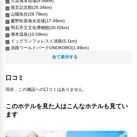
大浜海水浴場(9.56km)
孫文記念館(25.34km)
山陽魚住(28.78km)
慶野松原海水浴場(17.49km)
明石市立文化博物館(26.02km)
洲本温泉(10.59km)
ドッグランフォレスト淡路(5.1km)
淡路ワールドパークONOKORO(1.49km)
淡路島(10.11km)
全て表示する
淡路島国営明石海峡公園(18.2km)
淡路島牧場(17.61km)
淡路島フルーツ農園(3.83km)
口コミ
神戸市埋蔵文化財センター(33.39km)
竜宝寺山(8.65km)
現在、この施設への口コミはありません。
アジュール舞子海水浴場(25.16km)
薫寿堂（お香づくり体験）(6.68km)
このホテルを見た人はこんなホテルも見てい
諏訪山公園(38.78km)
ます
諭鶴羽山(23.23km)
近藤内科医院(27.26km)
野村美術(26.94km)
霞ヶ丘(25.66km)