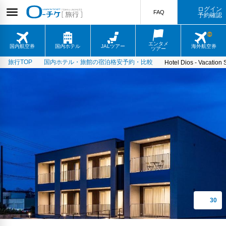
ログイン
FAQ
予約確認
エンタメ
国内航空券
国内ホテル
JALツアー
海外航空券
ツアー
旅行TOP
国内ホテル・旅館の宿泊格安予約・比較
Hotel Dios - Vacation