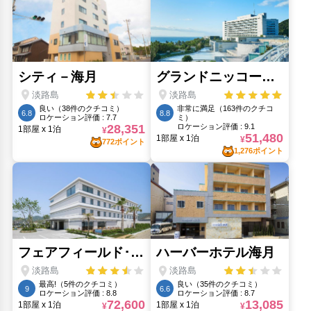
静御前の墓(1.38km)
静の里公園(1.43km)
須磨海水浴場(30.13km)
パルシェ 香りの湯(6.36km)
やま高(14.48km)
人気スポット
メリケンパーク(38.3km)
中華街（南京町）(38.77km)
北野異人館街館（いじんかんがい）(40.07km)
チャイナタウン（南京町）(38.77km)
生田神社(39.48km)
神戸ポートタワー(38.23km)
神戸ハーバーランド(37.51km)
神戸三宮センター街(39.51km)
神戸布引ハーブ園(40.47km)
神戸どうぶつ王国(38.46km)
神戸王子動物園(42.19km)