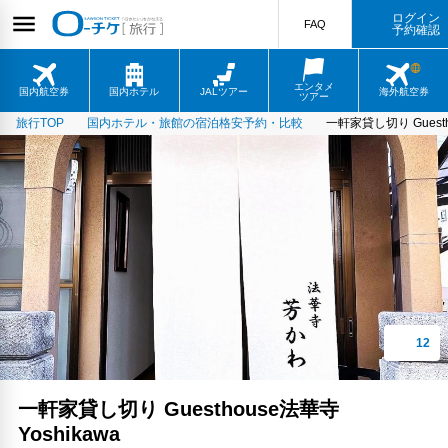
ログイン
FAQ
予約確認
エンタメ
国内航空券
国内ホテル
JALツアー
海外航空券
ツアー
旅行TOP
国内ホテル・旅館の宿泊格安予約・比較
一軒家貸し切り Guesth
一軒家貸し切り Guesthouse法華寺
Yoshikawa