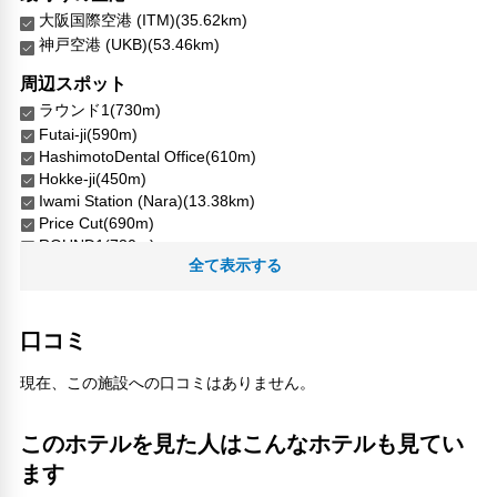
大阪国際空港 (ITM)(35.62km)
神戸空港 (UKB)(53.46km)
周辺スポット
ラウンド1(730m)
Futai-ji(590m)
HashimotoDental Office(610m)
Hokke-ji(450m)
Iwami Station (Nara)(13.38km)
Price Cut(690m)
ROUND1(730m)
全て表示する
Sun drug(1.85km)
不退寺(590m)
佐保川(570m)
口コミ
奈良公園(3.12km)
かいりゅうじ寺(480m)
現在、この施設への口コミはありません。
新大宮駅(550m)
法華寺(550m)
海龍王寺(480m)
このホテルを見た人はこんなホテルも見てい
田北病院(5.76km)
ます
西大寺(2.63km)