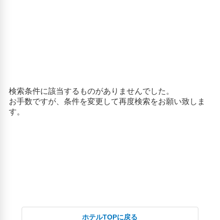
開化天皇墓(1.52km)
人気スポット
二月堂(3.18km)
依水園(2.6km)
唐招提寺(2.77km)
奈良公園(3.12km)
奈良国立博物館(2.61km)
平城宮跡(1.43km)
日勝堂(3.18km)
春日大社(3.68km)
東大寺(2.78km)
興福寺(2.2km)
薬師寺(3.35km)
ホテルTOPに戻る