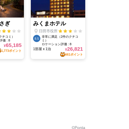
©Ponta