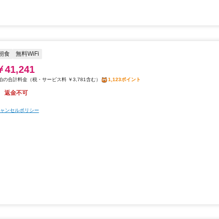
朝食
無料WiFi
￥41,241
税・サービス料 ￥3,781含む
1,123ポイント
返金不可
ャンセルポリシー