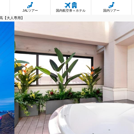
JALツアー
国内航空券＋ホテル
国内ツアー
高【大人専用】