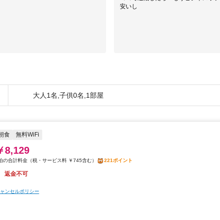
安いし
大人1名,子供0名,1部屋
朝食
無料WiFi
￥8,129
税・サービス料 ￥745含む
221ポイント
返金不可
ャンセルポリシー