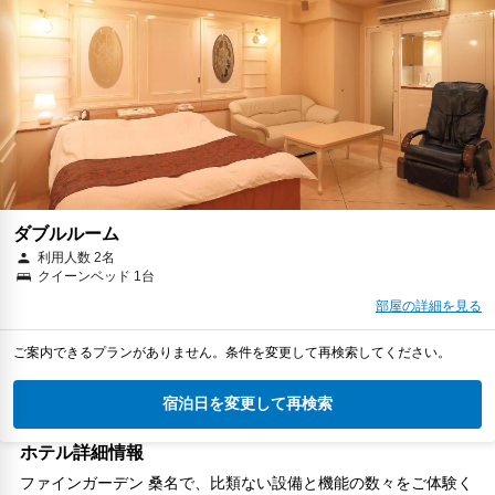
朝食
無料WiFi
￥11,401
税・サービス料 ￥1,046含む
310ポイント
2026年08月24日までキャンセル無料
予約に進む
キャンセルポリシー
ダブルルーム
利用人数 2名
クイーンベッド 1台
部屋の詳細を見る
ご案内できるプランがありません。条件を変更して再検索してください。
宿泊日を変更して再検索
ホテル詳細情報
ファインガーデン 桑名で、比類ない設備と機能の数々をご体験く