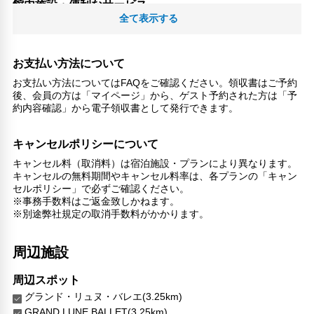
館内施設・便利なサービス
全て表示する
荷物預かりサービス
エレベーター
対応言語
お支払い方法について
英語
お支払い方法についてはFAQをご確認ください。領収書はご予約
日本語
後、会員の方は「マイページ」から、ゲスト予約された方は「予
約内容確認」から電子領収書として発行できます。
その他サービス
24時間フロント対応
キャンセルポリシーについて
自動販売機
キャンセル料（取消料）は宿泊施設・プランにより異なります。
電話
キャンセルの無料期間やキャンセル料率は、各プランの「キャン
トイレタリー
セルポリシー」で必ずご確認ください。
リネン・衣類の湯洗い
※事務手数料はご返金致しかねます。
ジャグジー
※別途弊社規定の取消手数料がかかります。
談話エリア
周辺施設
周辺スポット
グランド・リュヌ・バレエ(3.25km)
GRAND LUNE BALLET(3.25km)