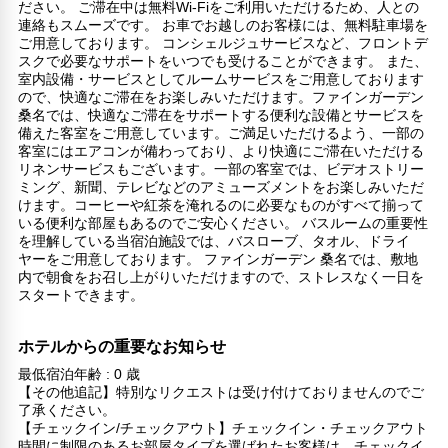
ださい。 ご滞在中は無料Wi-Fiをご利用いただけるため、人との
連絡もスムーズです。 お車でお越しのお客様には、無料駐車場を
ご用意しております。 コンシェルジュサービスなど、フロントデ
スクで必要なサポートをいつでも受けることができます。 また、
室内設備・サービスとしてルームサービスをご用意しております
ので、快適なご滞在をお楽しみいただけます。ファインガーデン
桑名では、快適なご滞在をサポートする便利な設備とサービスを
備えた客室をご用意しています。ご満足いただけるよう、一部の
客室にはエアコンが備わっており、より快適にご滞在いただける
リネンサービスもございます。一部の客室では、ビデオストリー
ミング、新聞、テレビなどのアミューズメントをお楽しみいただ
けます。コーヒーや紅茶を淹れるのに必要なものがすべて揃って
いる便利な部屋もあるのでご安心ください。 バスルームの重要性
を理解している当宿泊施設では、バスローブ、タオル、ドライ
ヤーをご用意しております。 ファインガーデン 桑名では、敷地
内で朝食をお召し上がりいただけますので、ストレスなく一日を
スタートできます。
ホテルからの重要なお知らせ
最低宿泊年齢 : 0 歳
【その他追記】特別なリクエストは受け付けておりませんのでご
了承ください。
【チェックイン/チェックアウト】チェックイン・チェックアウト
時間に制限のあるお部屋タイプを選ばれたお客様は、チェックイ