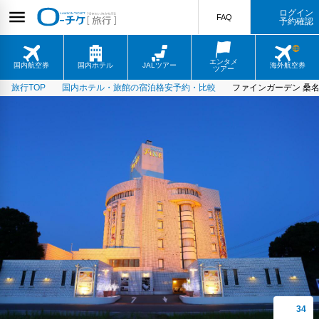
ログイン
FAQ
予約確認
エンタメ
国内航空券
国内ホテル
JALツアー
海外航空券
ツアー
旅行TOP
国内ホテル・旅館の宿泊格安予約・比較
ファインガーデン 桑