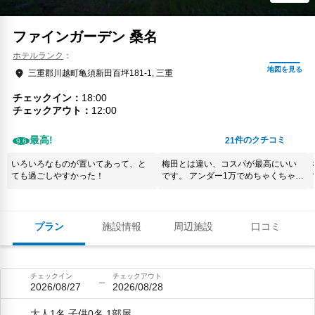
ファインガーデン 桑名
ホテルランク
三重郡川越町亀須新田百坪181-1, 三重
チェックイン
18:00
チェックアウト
12:00
最高!
件のクチコミ
21
9.6
いろいろなものが置いてあって、と
梅田とは違い、コスパが最高にいい
ても過ごしやすかった！
です。 アンダー1万でめちゃくちゃい
い部屋に泊まれます
プラン
施設情報
周辺施設
口コミ
チェックイン
チェックアウト
2026/08/27
2026/08/28
大人1名,子供0名,1部屋