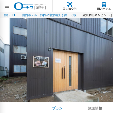
国内航空券
国内ホテル
旅行TOP
国内ホテル・旅館の宿泊格安予約・比較
金沢東山キャビン は
プラン
施設情報