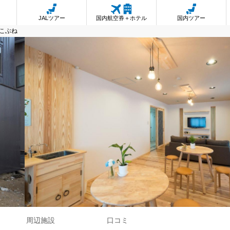
JALツアー
国内航空券＋ホテル
国内ツアー
こぶね
周辺施設
口コミ