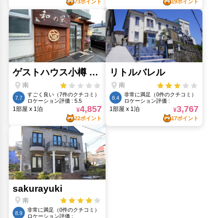
旧向井呉服店支店倉庫(2.01km)
春香ホースランチ(12.21km)
毛無山峠展望台(1.06km)
水天宮(1.99km)
稲穂(19.86km)
船見坂(2.23km)
花園公園(1.39km)
人気スポット
JR小樽駅(2.14km)
三角市場(2.22km)
マルケン交差点(2.03km)
天宮(1.53km)
天狗山(1.53km)
小樽一番街商店街(2.13km)
小樽出抜小路(2.36km)
小樽オルゴール堂 2号館アンティークミュージアム(2.03km)
小樽都通り商店街(2.13km)
手宮線のサイト(2.37km)
手宮線跡(2.37km)
日本銀行小樽美術館(2.17km)