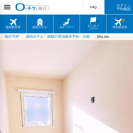
ログイン
FAQ
予約確認
エンタメ
国内航空券
国内ホテル
JALツアー
海外航空券
ツアー
旅行TOP
国内ホテル・旅館の宿泊格安予約・比較
Sho inn