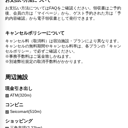
お支払い方法について
その他サービス
お支払い方法についてはFAQをご確認ください。領収書はご予約
自動販売機
後、会員の方は「マイページ」から、ゲスト予約された方は「予
約内容確認」から電子領収書として発行できます。
トイレタリー
衣類乾燥機
禁煙
キャンセルポリシーについて
24時間セキュリティ
キャンセル料（取消料）は宿泊施設・プランにより異なります。
コンタクトレス チェックイン/チェックアウト
キャンセルの無料期間やキャンセル料率は、各プランの「キャン
医師/看護師 オンコール待機
セルポリシー」で必ずご確認ください。
※事務手数料はご返金致しかねます。
コインランドリー
※別途弊社規定の取消手数料がかかります。
チェックイン/チェックアウト（プライベート）
リネン・衣類の湯洗い
共用筆記用具の設置なし
周辺施設
キャッシュレス支払いサービス
洗濯機
現金引き出し
ATM(320m)
コンビニ
Seicomart(510m)
ショッピング
三角市場(2.22km)