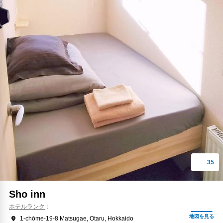
Sho inn
ホテルランク
1-chōme-19-8 Matsugae, Otaru, Hokkaido