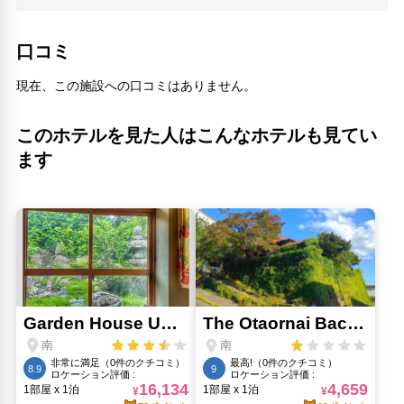
Times24(1.94km)
メルヘン交差点(2.03km)
住吉神社(1.19km)
口コミ
南小樽駅(1.79km)
オルゴール堂(R) 海鳴楼本店(2.25km)
現在、この施設への口コミはありません。
天宮(1.53km)
富岡カトリック教会(1.63km)
このホテルを見た人はこんなホテルも見てい
小樽中央病院(1.26km)
ます
小樽公園(1.14km)
小樽商科大学(1.47km)
小樽オルゴール堂本館(2.04km)
小樽天狗山ロープウエイ(1.08km)
小樽寿司屋通り(1.55km)
小樽のガラス工房(1.06km)
小樽市役所(1.35km)
小樽運河プラザ(小樽市観光物産プラザ)(2.56km)
かんざし屋(2.22km)
山頂ファミリーリフト(1.65km)
ゆず工房 本店(2.49km)
手作り体験 遊工房(1.97km)
日和山灯台(6.97km)