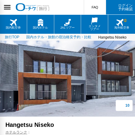
ログイン
FAQ
予約確認
エンタメ
国内航空券
国内ホテル
JALツアー
海外航空券
ツアー
旅行TOP
国内ホテル・旅館の宿泊格安予約・比較
Hangetsu Niseko
Hangetsu Niseko
ホテルランク