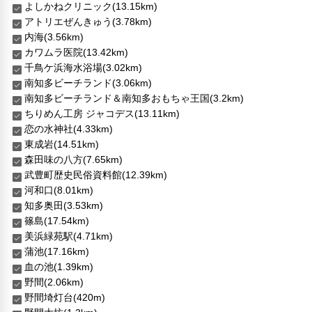
よしかねクリニック(13.15km)
アトリエぜんきゅう(3.78km)
内海(3.56km)
カワムラ医院(13.42km)
千鳥ケ浜海水浴場(3.02km)
南知多ビーチランド(3.06km)
南知多ビーチランド＆南知多おもちゃ王国(3.2km)
ちりめん工房 ジャコデス(13.11km)
恋の水神社(4.33km)
東成岩(14.51km)
森田味の八方(7.65km)
武豊町歴史民俗資料館(12.39km)
河和口(8.01km)
知多奥田(3.53km)
篠島(17.54km)
美浜緑苑駅(4.71km)
蒲池(17.16km)
血の池(1.39km)
野間(2.06km)
野間埼灯台(420m)