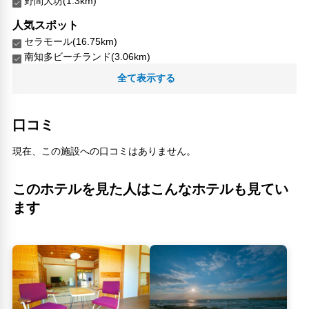
野間大坊(1.3km)
人気スポット
セラモール(16.75km)
南知多ビーチランド(3.06km)
ひまか島(15.54km)
全て表示する
師崎(13.57km)
師崎羽豆岬（羽豆岬神社）(13.84km)
師崎羽豆岬（羽豆神社）(13.84km)
口コミ
日間賀島(15.54km)
篠島(17.54km)
現在、この施設への口コミはありません。
観光農園 花ひろば(9.37km)
豊浜魚ひろば(10.6km)
このホテルを見た人はこんなホテルも見てい
豊浜魚ひまひろば(10.6km)
ます
野間埼灯台(420m)
野間大坊(1.3km)