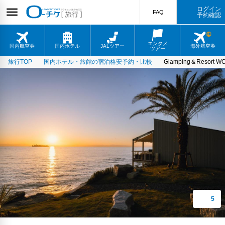
ログイン
FAQ
予約確認
エンタメ
国内航空券
国内ホテル
JALツアー
海外航空券
ツアー
旅行TOP
国内ホテル・旅館の宿泊格安予約・比較
Glamping＆Resort W