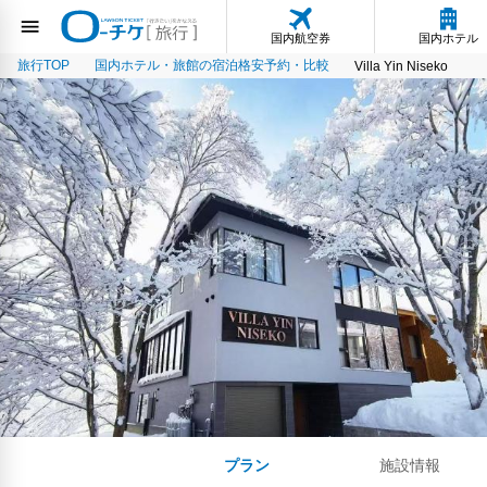
国内航空券
国内ホテル
旅行TOP
国内ホテル・旅館の宿泊格安予約・比較
Villa Yin Niseko
プラン
施設情報