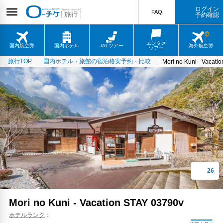
ログイン
FAQ
予約確認
エンタメ
国内航空券
国内ホテル
JALツアー
海外航空券
ツアー
旅行TOP
国内ホテル・旅館の宿泊格安予約・比較
Mori no Kuni - Vacati
Mori no Kuni - Vacation STAY 03790v
ホテルランク