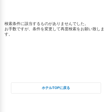
沢間駅(2.93km)
白沢温泉もりのいずみ(2.14km)
マルイエ醤油川根本家(23.66km)
金山(29.73km)
長島ダム(2.37km)
阿武隈急行線市代駅(1.96km)
静岡SA【上り】(NEOPASA静岡)(23.71km)
静岡SA【下り】(NEOPASA静岡)(24.61km)
静岡浅間神社(28.55km)
静岡県立総合病院(27.99km)
静波海水浴場(46.95km)
人気スポット
エスパルスドリームプラザ(35.95km)
久能山東照宮(36.5km)
日本平ロープウェイ(35.7km)
ホテルTOPに戻る
清水港(36.06km)
清水魚市場 河岸の市(35.25km)
薩埠峠(37.79km)
静岡城(29.43km)
静岡市立日本平動物園(33.43km)