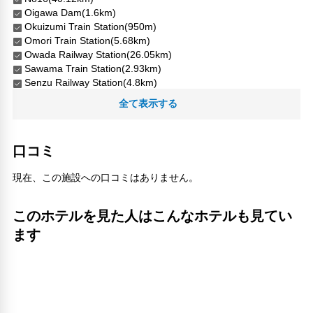
Oigawa Dam(1.6km)
Okuizumi Train Station(950m)
Omori Train Station(5.68km)
Owada Railway Station(26.05km)
Sawama Train Station(2.93km)
Senzu Railway Station(4.8km)
Shimoizumi Railway Station(14.95km)
全て表示する
Shizuoka University of Welfare(38.54km)
Sumatakyo Onsen(3.15km)
Sumatakyo Valley(1.97km)
口コミ
Yui Railway Station(38.25km)
Yume no Tsuribashi Suspension Bridge(4.06km)
現在、この施設への口コミはありません。
不動岳(12.86km)
八高山(28.06km)
土本駅(1.66km)
このホテルを見た人はこんなホテルも見てい
大井川ダム(1.6km)
ます
奥出雲駅(950m)
宇嶺の滝(19.25km)
寸又峡(1.97km)
川根小山駅(1.07km)
接岨峡(6.67km)