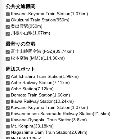
公共交通機関
Kawane-Koyama Train Station(1.07km)
Okuizumi Train Station(950m)
奥出雲駅(950m)
川根小山駅(1.07km)
最寄りの空港
富士山静岡空港 (FSZ)(39.74km)
松本空港 (MMJ)(114.36km)
周辺スポット
Abt Ichishiro Train Station(1.96km)
Aobe Railway Station(7.11km)
Aobe Station(7.12km)
Domoto Train Station(1.66km)
Ikawa Railway Station(10.24km)
Kawane-Koyama Train Station(1.07km)
Kawaneonsen-Sasamado Railway Station(21.5km)
Kawane-Ryogoku Train Station(3.8km)
Mt. Konpira(33.18km)
Nagashima Dam Train Station(2.69km)
No16(40.12km)