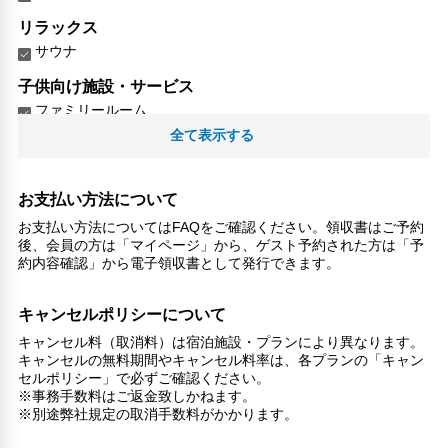
リラックス
サウナ
子供向け施設・サービス
ファミリールーム
家族・お子様に優しい設備
全て表示する
こだわりの設備
ガーデン
お支払い方法について
館内施設・便利なサービス
お支払い方法についてはFAQをご確認ください。領収書はご予約
後、会員の方は「マイページ」から、ゲスト予約された方は「予
ランドリーサービス
約内容確認」から電子領収書として発行できます。
対応言語
英語
キャンセルポリシーについて
日本語
キャンセル料（取消料）は宿泊施設・プランにより異なります。
キャンセルの無料期間やキャンセル料率は、各プランの「キャン
その他サービス
セルポリシー」で必ずご確認ください。
共用ラウンジ/TVエリア
※事務手数料はご返金致しかねます。
トイレタリー
※別途弊社規定の取消手数料がかかります。
プライベートエントランス