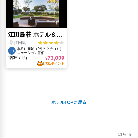
海上保安庁博物館(6.09km)
矢野駅(9.07km)
石見空港(76.41km)
袋町小学校平和資料館(12.17km)
人気スポット
原爆ドーム(12.4km)
原爆の子の像(12.53km)
広島お好み村(12.11km)
広島平和都市記念碑(12.41km)
ホテルTOPに戻る
©Ponta