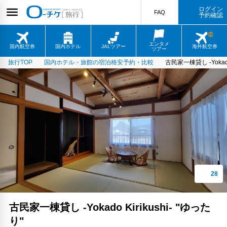
ログイン
FAQ
予約確認
エンタメ
国内航空券
国内ホテル
JALツアー
海外航空券
ツアー
旅行TOP
国内ホテル・旅館の宿泊格安予約・比較
古民家一棟貸し -Yokado 
古民家一棟貸し -Yokado Kirikushi- "ゆった
り"