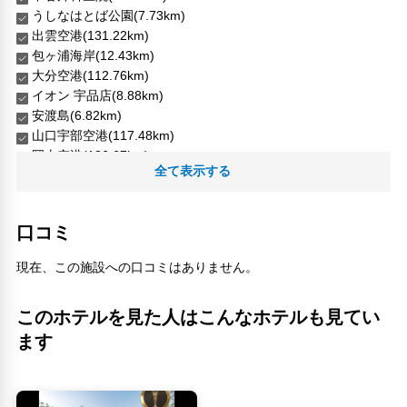
うしなはとば公園(7.73km)
出雲空港(131.22km)
包ヶ浦海岸(12.43km)
大分空港(112.76km)
イオン 宇品店(8.88km)
安渡島(6.82km)
山口宇部空港(117.48km)
岡山空港(136.67km)
全て表示する
まないた岩(11.45km)
岩国錦帯橋空港(26.29km)
広島みなと公園(8.16km)
口コミ
広島大学医学資料館(10.81km)
広島市郷土資料博物館(9.31km)
現在、この施設への口コミはありません。
広島県立広島産業会館(10.84km)
広島空港(44.07km)
このホテルを見た人はこんなホテルも見てい
恵比寿大西(12.26km)
松山空港(54.66km)
ます
比治山病院(11.45km)
江田島海上自衛隊(4.31km)
浅田病院(8.06km)