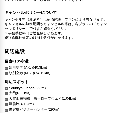
リラックス
キャンセルポリシーについて
マッサージ
ジェットバス
キャンセル料（取消料）は宿泊施設・プランにより異なります。
サウナ
キャンセルの無料期間やキャンセル料率は、各プランの「キャン
セルポリシー」で必ずご確認ください。
スパ
※事務手数料はご返金致しかねます。
喫煙所
※別途弊社規定の取消手数料がかかります。
スパ/サウナ
子供向け施設・サービス
周辺施設
ファミリールーム
家族・お子様に優しい設備
最寄りの空港
旭川空港 (AKJ)(40.3km)
こだわりの設備
紋別空港 (MBE)(74.19km)
ナイトクラブ
温泉
周辺スポット
ショップ
Sounkyo Onsen(380m)
大函(6.11km)
館内施設・便利なサービス
大雪山層雲峡・黒岳ロープウェイ(1.04km)
荷物預かりサービス
層雲峡(4.15km)
ツアーデスク
層雲峡ビジターセンター(290m)
コンシェルジュ