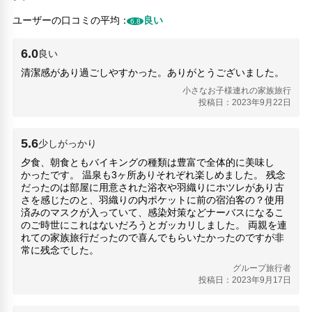
郵便サービス
ユーザーの口コミの平均：
良い
6.8
リネン・衣類の湯洗い
6.0
良い
清潔感があり過ごしやすかった。ありがとうございました。
小さなお子様連れの家族旅行
投稿日：2023年9月22日
5.6
少しがっかり
夕食、朝食ともバイキングの種類は豊富で全体的に美味し
かったです。 温泉も3ヶ所ありそれぞれ楽しめました。 残念
だったのは部屋に用意された浴衣や羽織りにホツレがあり古
さを感じたのと、羽織りの内ポケットに前の宿泊客の？使用
済みのマスクが入っていて、感染対策などナーバスになるこ
のご時世にこれはないだろうとガッカリしました。 両親を連
れての家族旅行だったので喜んでもらいたかったのですが非
常に残念でした。
グループ旅行者
投稿日：2023年9月17日