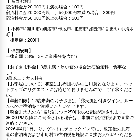
【 留寿都村】
宿泊料金が20,000円未満の場合：100円
宿泊料金が20,000円以上、50,000円未満の場合：200円
宿泊料金が50,000円以上の場合：500円
【 小樽市/ 旭川市/ 釧路市/ 帯広市/ 北見市/ 網走市/ 音更町/ 小清水
町 】
一律定額：200円
【 倶知安町】
一律定額：3%（3%に道税分を含む）
【お子さま料金】3歳未満：添い寝の場合は宿泊無料（食事な
し）
3歳以上：大人料金
【お部屋について】和室はお布団のみのご用意となります。ベッ
ドタイプのリクエストには応じておりませんので、ご了承くださ
い。
【年齢制限】12歳未満のお子さまは「露天風呂付きツイン」ルー
ムへのご宿泊をご遠慮いただいています。
【税金】大人の方1名1泊につき250円の入湯税が課されます。
06:00 PM以降にご到着される場合は、事前に宿泊施設まで直接ご
連絡ください。
2026年4月1日より、ゲストはチェックイン時に、改定後の北海
道の宿泊税および市町村の宿泊税を施設に直接お支払いいただき