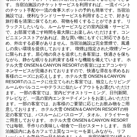
す。 当宿泊施設のチケットサービスを利用すれば、一流イベント
のチケット手配や一流の食事スポットの予約も簡単です。当宿泊
施設では、便利なランドリーサービスを利用することで、好きな
旅行着を清潔に保てるため、荷物を軽くすることができます。 リ
ラックスしたいなら、ルームサービスなどの室内設備・サービス
で、お部屋で過ごす時間を最大限にお楽しみいただけます。コン
ビニエンスストアがあれば、急な買い物にもすぐに対応できるた
め、外出する必要がありません。当宿泊施設は完全禁煙で、風通
しの良い環境を提供しております。 喫煙は指定された喫煙ゾーン
に限られます。居心地の良さを追求した各客室は、快適さを保ち
ながら、静かな眠りをお約束する様々な機能を備えています。 ホ
テル大雪 ONSEN＆CANYON RESORTの客室にはエアコンやリ
ネンサービスが完備されておりますので、快適な滞在を求めるお
客様のニーズにお応えします。ホテル大雪 ONSEN＆CANYON
RESORTのユニークに仕立てられた客室では、独立したリビング
ルームやバルコニーやテラスに似たレイアウトをお選びいただけ
ます。 一部の客室では、室内ビデオストリーミング、日刊新聞、
テレビなど、一流の室内エンターテイメントをお楽しみいただけ
ます。一部の客室では、お客様のご要望に応じたお飲み物をご用
意しております。 ホテル大雪 ONSEN＆CANYON RESORTの特
定の客室では、バスルームにバスローブ、タオル、ドライヤーを
ご用意しております。 ホテル大雪 ONSEN＆CANYON RESORT
では毎朝、手作りの美味しい朝食で一日がスタートします。 当宿
泊施設内にあるカフェで上質なコーヒーを楽しみながら、リフ
レッシュした気分で一日を始めましょう。 当宿泊施設では様々な