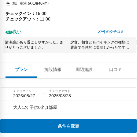
旭川空港 (AKJ)(40km)
チェックイン
15:00
チェックアウト
11:00
良い
件のクチコミ
27
6.8
清潔感があり過ごしやすかった。あ
夕食、朝食ともバイキングの種類は
りがとうございました。
豊富で全体的に美味しかったです。
温泉も3ヶ所ありそれぞれ楽しめまし
た。 残念だったのは部屋に用意され
た浴衣や羽織りにホツレがあり古さ
を感じたのと、羽織りの内ポケット
プラン
施設情報
周辺施設
口コミ
に前の宿泊客の？使用済みのマスク
が入っていて、感染対策などナーバ
スになるこのご時世にこれはないだ
ろうとガッカリしました。 両親を連
チェックイン
チェックアウト
れての家族旅行だったので喜んでも
2026/08/27
2026/08/28
らいたかったのですが非常に残念で
した。
大人1名,子供0名,1部屋
条件を変更