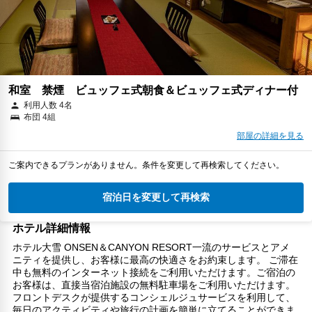
和室 禁煙 ビュッフェ式朝食＆ビュッフェ式ディナー付
利用人数 4名
布団 4組
部屋の詳細を見る
ご案内できるプランがありません。条件を変更して再検索してください。
宿泊日を変更して再検索
ホテル詳細情報
ホテル大雪 ONSEN＆CANYON RESORT一流のサービスとアメ
ニティを提供し、お客様に最高の快適さをお約束します。 ご滞在
中も無料のインターネット接続をご利用いただけます。ご宿泊の
お客様は、直接当宿泊施設の無料駐車場をご利用いただけます。
フロントデスクが提供するコンシェルジュサービスを利用して、
毎日のアクティビティや旅行の計画を簡単に立てることができま