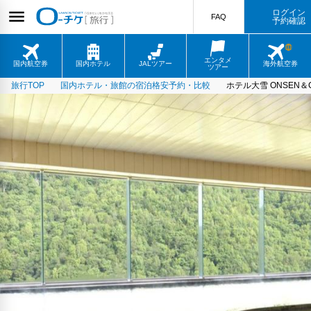
ログイン
FAQ
予約確認
エンタメ
国内航空券
国内ホテル
JALツアー
海外航空券
ツアー
旅行TOP
国内ホテル・旅館の宿泊格安予約・比較
ホテル大雪 ONSEN＆C