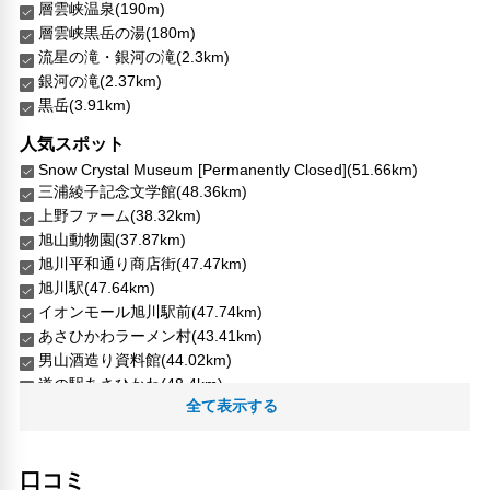
層雲峡温泉(190m)
コンビニ
層雲峡黒岳の湯(180m)
館内ショップ
流星の滝・銀河の滝(2.3km)
エレベーター
銀河の滝(2.37km)
ランドリーサービス
黒岳(3.91km)
バリアフリー対応
人気スポット
バリアフリー設備
Snow Crystal Museum [Permanently Closed](51.66km)
車椅子OK
三浦綾子記念文学館(48.36km)
上野ファーム(38.32km)
対応言語
旭山動物園(37.87km)
英語
旭川平和通り商店街(47.47km)
日本語
旭川駅(47.64km)
北京語
イオンモール旭川駅前(47.74km)
その他サービス
あさひかわラーメン村(43.41km)
男山酒造り資料館(44.02km)
24時間フロント対応
道の駅あさひかわ(48.4km)
自動販売機
全て表示する
雪の美術館(51.66km)
ロッカー
セーフティボックス（フロント）
24時間セキュリティ
口コミ
電気自動車充電スタンド