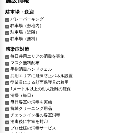
施設情報
駐車場・送迎
バレーパーキング
駐車場（敷地内）
駐車場（近隣）
駐車場（無料）
感染症対策
毎日共用エリアの消毒を実施
マスク無料配布
手指消毒ハンドジェル
共用エリアに飛沫防止パネル設置
従業員による顔面保護具の着用
1メートル以上の対人距離の確保
清掃（毎日）
毎日客室の消毒を実施
抗菌クリーニング用品
チェックイン後の客室消毒
消毒後に客室を封印
プロ仕様の消毒サービス