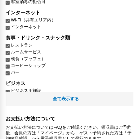
客室消毒の拒否可
インターネット
Wi-Fi（共有エリア内）
インターネット
食事・ドリンク・スナック類
レストラン
ルームサービス
朝食（ブッフェ）
コーヒーショップ
バー
ビジネス
ビジネス用施設
全て表示する
レジャー・アクティビティ設備
娯楽室
スキー
お支払い方法について
卓球
お支払い方法についてはFAQをご確認ください。領収書はご予約
カラオケ
後、会員の方は「マイページ」から、ゲスト予約された方は「予
ハイキングコース
約内容確認」から電子領収書として発行できます。