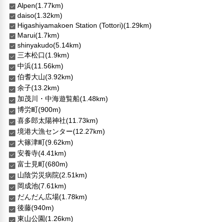
Alpen(1.77km)
daiso(1.32km)
Higashiyamakoen Station (Tottori)(1.29km)
Marui(1.7km)
shinyakudo(5.14km)
三本松口(1.9km)
中浜(11.56km)
伯耆大山(3.92km)
余子(13.2km)
加茂川・中海遊覧船(1.48km)
博労町(900m)
喜多郎太陽神社(11.73km)
境港大漁センター(12.27km)
大篠津町(9.62km)
安養寺(4.41km)
富士見町(680m)
山陰労災病院(2.51km)
岡成池(7.61km)
だんだん広場(1.78km)
後藤(940m)
東山公園(1.26km)