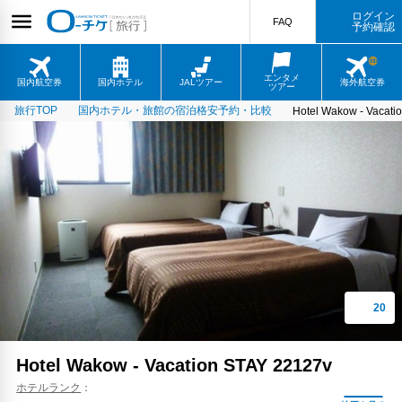
ログイン
FAQ
予約確認
エンタメ
国内航空券
国内ホテル
JALツアー
海外航空券
ツアー
旅行TOP
国内ホテル・旅館の宿泊格安予約・比較
Hotel Wakow - Vacati
Hotel Wakow - Vacation STAY 22127v
ホテルランク