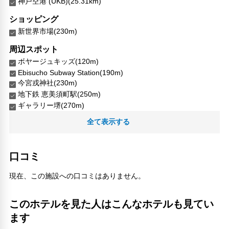
神戸空港 (UKB)(25.31km)
ショッピング
新世界市場(230m)
周辺スポット
ボヤージュキッズ(120m)
Ebisucho Subway Station(190m)
今宮戎神社(230m)
地下鉄 恵美須町駅(250m)
ギャラリー堺(270m)
恵比寿とか(230m)
全て表示する
恵美須町駅(190m)
新世界ルナストリート(180m)
新世界市場(230m)
口コミ
ジャンジャン横丁南陽通商店街(230m)
総本家 釣鐘屋本舗(220m)
現在、この施設への口コミはありません。
通天閣(250m)
人気スポット
このホテルを見た人はこんなホテルも見てい
ユニバーサル・スタジオ・ジャパン(6.73km)
ます
大阪城(4.64km)