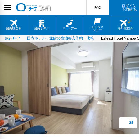
ログイン
FAQ
予約確認
エンタメ
国内航空券
国内ホテル
JALツアー
海外航空券
ツアー
旅行TOP
国内ホテル・旅館の宿泊格安予約・比較
Eslead Hotel Namba So