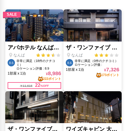
大阪城公園(4.11km)
大阪城天守閣(4.64km)
大阪水族館 海遊館(6.92km)
心斎橋筋(1.96km)
梅田スカイビル 空中庭園展望台(5.82km)
通天閣(250m)
道頓堀(1.65km)
ミナミ（難波）(2.92km)
黒門市場(1.24km)