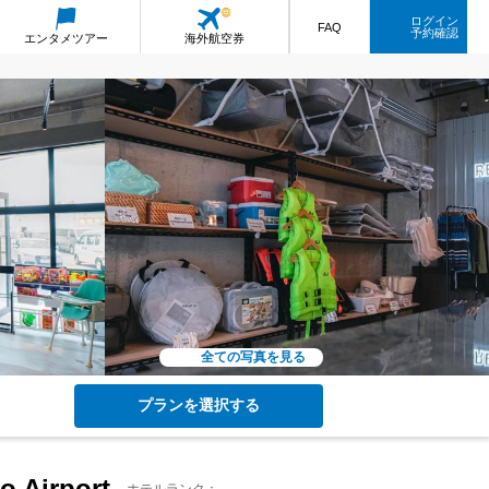
ログイン
FAQ
予約確認
エンタメ
ツアー
海外航空券
全ての写真を見る
プランを選択する
irport -
ホテルランク