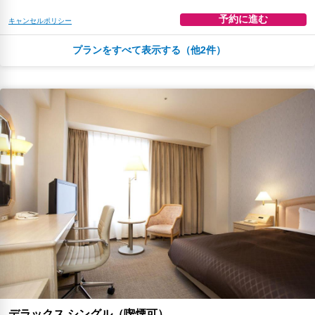
予約に進む
キャンセルポリシー
プランをすべて表示する（他2件）
￥19,651
税・サービス料 ￥1,807含む
89ポイント
2026年08月25日までキャンセル無料
予約に進む
キャンセルポリシー
朝食
無料WiFi
￥25,178
税・サービス料 ￥2,315含む
114ポイント
2026年08月25日までキャンセル無料
予約に進む
キャンセルポリシー
デラックス シングル（喫煙可）