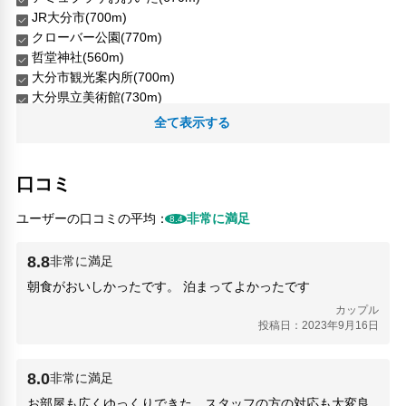
JR大分市(700m)
クローバー公園(770m)
哲堂神社(560m)
大分市観光案内所(700m)
大分県立美術館(730m)
大分駅(710m)
全て表示する
大友ソリンの像(690m)
大友宗麟公像(690m)
若草公園(720m)
口コミ
豊後にわさき市場(700m)
ユーザーの口コミの平均：
非常に満足
8.4
人気スポット
アミュプラザおおいた(670m)
8.8
非常に満足
JR大分市(700m)
朝食がおいしかったです。 泊まってよかったです
佐賀関道の駅(21.4km)
大分城址公園(1.4km)
カップル
投稿日：2023年9月16日
大分城廃墟公園(1.4km)
大分府内城跡(1.39km)
大分マリーンパレス水族館 うみたまご(6.58km)
8.0
非常に満足
大分県立美術館(730m)
お部屋も広くゆっくりできた。スタッフの方の対応も大変良