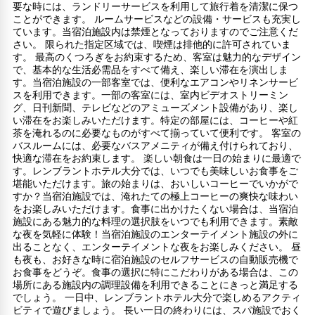
要な時には、ランドリーサービスを利用して旅行着を清潔に保つ
ことができます。 ルームサービスなどの設備・サービスも充実し
ています。当宿泊施設内は禁煙となっておりますのでご注意くだ
さい。 限られた指定区域では、喫煙は排他的に許可されていま
す。 最高のくつろぎをお約束するため、客室は魅力的なデザイン
で、基本的な生活必需品をすべて備え、楽しい滞在を演出しま
す。当宿泊施設の一部客室では、便利なエアコンやリネンサービ
スを利用できます。一部の客室には、室内ビデオストリーミン
グ、日刊新聞、テレビなどのアミューズメント設備があり、楽し
い滞在をお楽しみいただけます。特定の部屋には、コーヒーや紅
茶を淹れるのに必要なものがすべて揃っていて便利です。 客室の
バスルームには、必要なバスアメニティが備え付けられており、
快適な滞在をお約束します。 楽しい朝食は一日の始まりに最適で
す。レンブラントホテル大分では、いつでも美味しいお食事をご
堪能いただけます。旅の始まりは、おいしいコーヒーでいかがで
すか？当宿泊施設では、淹れたての極上コーヒーの爽快な味わい
をお楽しみいただけます。食事に出かけたくない場合は、当宿泊
施設にある魅力的な料理の選択肢をいつでも利用できます。素敵
な夜を気軽に体験！当宿泊施設のエンターテイメント施設の外に
出ることなく、エンターテイメントな夜をお楽しみください。 昼
も夜も、お好きな時に宿泊施設のセルフサービスの自動販売機で
お食事をどうぞ。食事の選択に特にこだわりがある場合は、この
場所にある施設内の調理設備を利用できることにきっと満足する
でしょう。 一日中、レンブラントホテル大分で楽しめるアクティ
ビティで遊びましょう。 長い一日の終わりには、スパ施設でおく