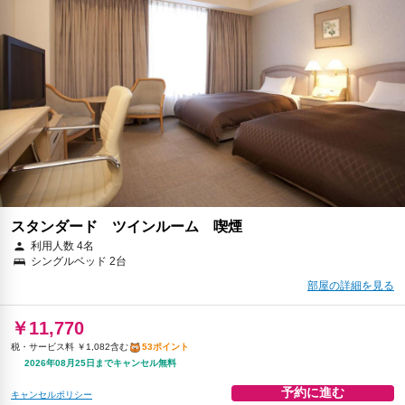
朝食
駐車場
コーヒー/ティー
無料WiFi
￥14,639
税・サービス料 ￥2,541含む
60ポイント
2026年08月19日までキャンセル無料
予約に進む
キャンセルポリシー
スタンダード ツインルーム 喫煙
利用人数 4名
シングルベッド 2台
部屋の詳細を見る
￥11,770
税・サービス料 ￥1,082含む
53ポイント
2026年08月25日までキャンセル無料
予約に進む
キャンセルポリシー