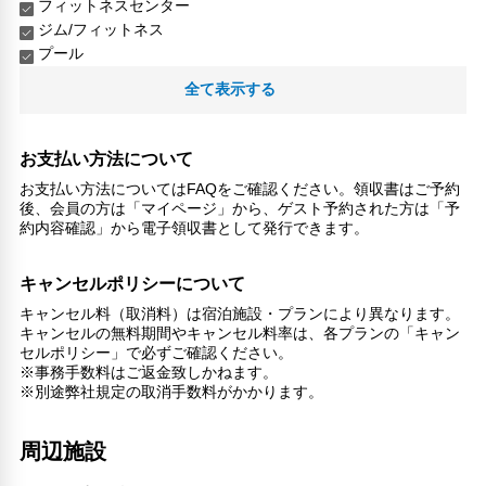
フィットネスセンター
ジム/フィットネス
プール
全て表示する
リラックス
マッサージ
サウナ
お支払い方法について
スチームルーム
お支払い方法についてはFAQをご確認ください。領収書はご予約
喫煙所
後、会員の方は「マイページ」から、ゲスト予約された方は「予
スパ/サウナ
約内容確認」から電子領収書として発行できます。
子供向け施設・サービス
ファミリールーム
キャンセルポリシーについて
家族・お子様に優しい設備
キャンセル料（取消料）は宿泊施設・プランにより異なります。
キャンセルの無料期間やキャンセル料率は、各プランの「キャン
こだわりの設備
セルポリシー」で必ずご確認ください。
ショップ
※事務手数料はご返金致しかねます。
ガーデン
※別途弊社規定の取消手数料がかかります。
館内施設・便利なサービス
周辺施設
荷物預かりサービス
ヘアサロン