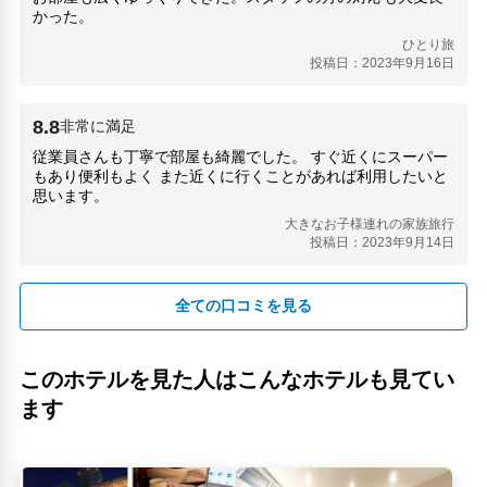
大分銀行赤レンガ館(910m)
かった。
田ノ浦ビーチ(5.52km)
ひとり旅
道の駅さがのせき(21.4km)
投稿日：2023年9月16日
高崎山自然動物園(6.93km)
8.8
非常に満足
従業員さんも丁寧で部屋も綺麗でした。 すぐ近くにスーパー
もあり便利もよく また近くに行くことがあれば利用したいと
思います。
大きなお子様連れの家族旅行
投稿日：2023年9月14日
全ての口コミを見る
このホテルを見た人はこんなホテルも見てい
ます