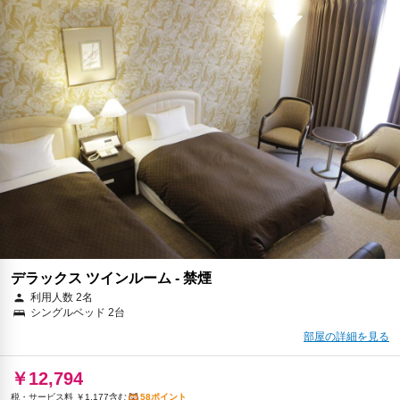
2026年08月19日までキャンセル無料
予約に進む
キャンセルポリシー
朝食
駐車場
無料WiFi
￥16,497
税・サービス料 ￥2,863含む
68ポイント
2026年08月19日までキャンセル無料
予約に進む
キャンセルポリシー
デラックス ツインルーム - 禁煙
利用人数 2名
シングルベッド 2台
部屋の詳細を見る
￥12,794
税・サービス料 ￥1,177含む
58ポイント