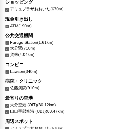
ショッピング
館内ショップ
アミュプラザおおいた(670m)
エレベーター
ランドリーサービス
現金引き出し
ATM(190m)
バリアフリー対応
バリアフリー設備
公共交通機関
車椅子OK
Furugo Station(1.61km)
大分駅(710m)
対応言語
賀来(4.04km)
英語
日本語
コンビニ
Lawson(340m)
その他サービス
24時間フロント対応
病院・クリニック
ドライクリーニング
佐藤病院(910m)
両替
最寄りの空港
レンタカー
大分空港 (OIT)(30.12km)
自動販売機
山口宇部空港 (UBJ)(83.47km)
セーフティボックス（フロント）
チャペル
周辺スポット
神殿
アミュプラザおおいた(670m)