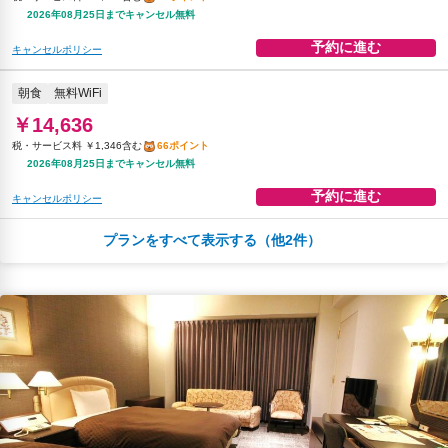
2026年08月25日までキャンセル無料
予約に進む
キャンセルポリシー
朝食
無料WiFi
￥14,636
税・サービス料 ￥1,346含む
66ポイント
2026年08月25日までキャンセル無料
予約に進む
キャンセルポリシー
プランをすべて表示する（他2件）
駐車場
コーヒー/ティー
無料WiFi
￥15,507
税・サービス料 ￥2,692含む
64ポイント
2026年08月19日までキャンセル無料
予約に進む
キャンセルポリシー
朝食
駐車場
コーヒー/ティー
無料WiFi
￥17,737
税・サービス料 ￥3,078含む
73ポイント