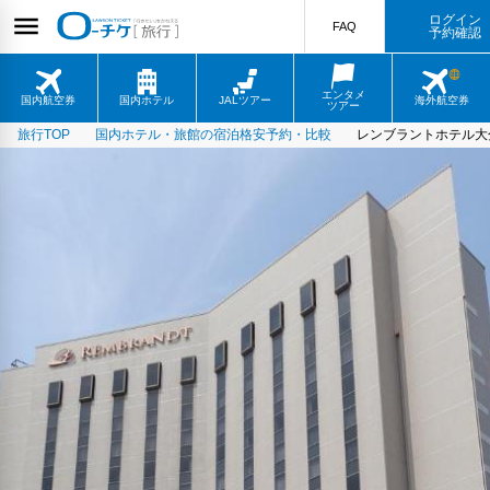
ログイン
FAQ
予約確認
エンタメ
国内航空券
国内ホテル
JALツアー
海外航空券
ツアー
旅行TOP
国内ホテル・旅館の宿泊格安予約・比較
レンブラントホテル大