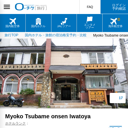
ログイン
FAQ
予約確認
エンタメ
国内航空券
国内ホテル
JALツアー
海外航空券
ツアー
旅行TOP
国内ホテル・旅館の宿泊格安予約・比較
Myoko Tsubame onsen
Myoko Tsubame onsen Iwatoya
ホテルランク