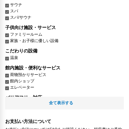
サウナ
スパ
スパ/サウナ
子供向け施設・サービス
ファミリールーム
家族・お子様に優しい設備
こだわりの設備
温泉
館内施設・便利なサービス
荷物預かりサービス
館内ショップ
エレベーター
バリアフリー対応
全て表示する
バリアフリー設備
車椅子OK
対応言語
お支払い方法について
日本語