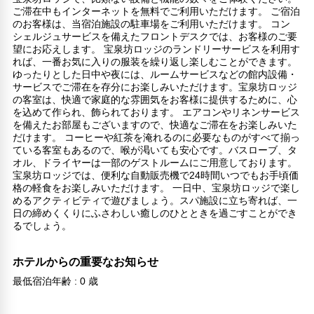
ご滞在中もインターネットを無料でご利用いただけます。 ご宿泊
のお客様は、当宿泊施設の駐車場をご利用いただけます。 コン
シェルジュサービスを備えたフロントデスクでは、お客様のご要
望にお応えします。 宝泉坊ロッジのランドリーサービスを利用す
れば、一番お気に入りの服装を繰り返し楽しむことができます。
ゆったりとした日中や夜には、ルームサービスなどの館内設備・
サービスでご滞在を存分にお楽しみいただけます。宝泉坊ロッジ
の客室は、快適で家庭的な雰囲気をお客様に提供するために、心
を込めて作られ、飾られております。 エアコンやリネンサービス
を備えたお部屋もございますので、快適なご滞在をお楽しみいた
だけます。 コーヒーや紅茶を淹れるのに必要なものがすべて揃っ
ている客室もあるので、喉が渇いても安心です。バスローブ、タ
オル、ドライヤーは一部のゲストルームにご用意しております。
宝泉坊ロッジでは、便利な自動販売機で24時間いつでもお手頃価
格の軽食をお楽しみいただけます。 一日中、宝泉坊ロッジで楽し
めるアクティビティで遊びましょう。スパ施設に立ち寄れば、一
日の締めくくりにふさわしい癒しのひとときを過ごすことができ
るでしょう。
ホテルからの重要なお知らせ
最低宿泊年齢 : 0 歳