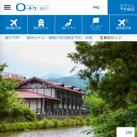
ログイン
FAQ
予約確認
エンタメ
国内航空券
国内ホテル
JALツアー
海外航空券
ツアー
旅行TOP
国内ホテル・旅館の宿泊格安予約・比較
宝泉坊ロッジ