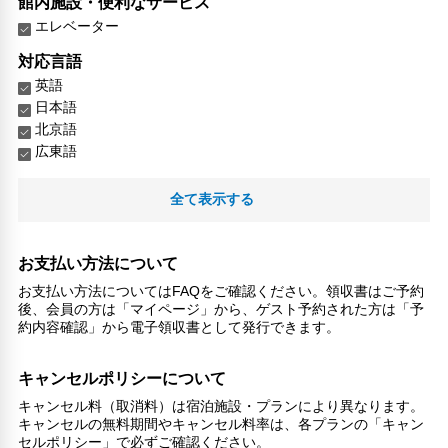
館内施設・便利なサービス
エレベーター
対応言語
英語
日本語
北京語
広東語
その他サービス
全て表示する
共用ラウンジ/TVエリア
コンタクトレス チェックイン/チェックアウト
医師/看護師 オンコール待機
お支払い方法について
チェックイン/チェックアウト（プライベート）
お支払い方法についてはFAQをご確認ください。領収書はご予約
リネン・衣類の湯洗い
後、会員の方は「マイページ」から、ゲスト予約された方は「予
共用筆記用具の設置なし
約内容確認」から電子領収書として発行できます。
キャッシュレス支払いサービス
キャンセルポリシーについて
キャンセル料（取消料）は宿泊施設・プランにより異なります。
キャンセルの無料期間やキャンセル料率は、各プランの「キャン
セルポリシー」で必ずご確認ください。