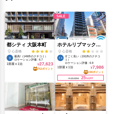
心斎橋筋(850m)
梅田スカイビル 空中庭園展望台(4.11km)
通天閣(2.06km)
道頓堀(570m)
ミナミ（難波）(1.23km)
黒門市場(640m)