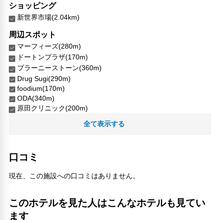
ショッピング
新世界市場(2.04km)
周辺スポット
マーフィーズ(280m)
ドートンプラザ(170m)
ブラーニーストーン(360m)
Drug Sugi(290m)
foodium(170m)
ODA(340m)
原田クリニック(200m)
宗右衛門町(210m)
全て表示する
法案寺 南坊(160m)
相合橋(360m)
口コミ
人気スポット
ユニバーサル・スタジオ・ジャパン(6.89km)
現在、この施設への口コミはありません。
大阪城(3.04km)
大阪城公園(2.44km)
このホテルを見た人はこんなホテルも見てい
大阪城天守閣(3.04km)
大阪水族館 海遊館(7.4km)
ます