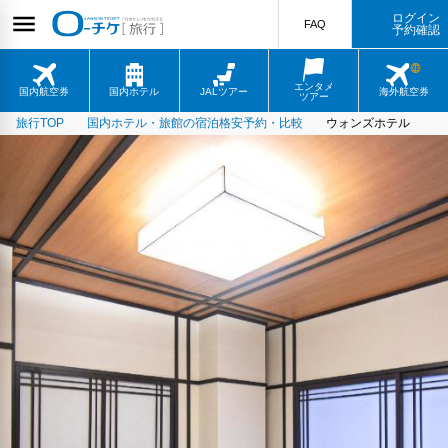
ログイン
FAQ
予約確認
エンタメ
国内航空券
国内ホテル
JALツアー
海外航空券
ツアー
旅行TOP
国内ホテル・旅館の宿泊格安予約・比較
ウォンズホテル