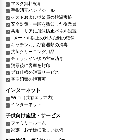
マスク無料配布
手指消毒ハンドジェル
ゲストおよび従業員の検温実施
安全対策・手順を熟知した従業員
共用エリアに飛沫防止パネル設置
1メートル以上の対人距離の確保
キッチンおよび食器類の消毒
抗菌クリーニング用品
チェックイン後の客室消毒
消毒後に客室を封印
プロ仕様の消毒サービス
客室消毒の拒否可
インターネット
Wi-Fi（共有エリア内）
インターネット
子供向け施設・サービス
ファミリールーム
家族・お子様に優しい設備