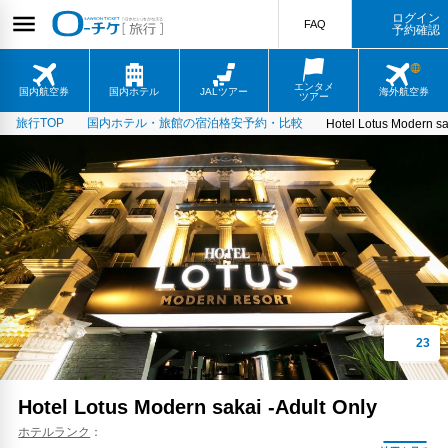
ログイン
FAQ
予約確認
エンタメ
国内航空券
国内ホテル
JALツアー
海外航空券
ツアー
旅行TOP
国内ホテル・旅館の宿泊格安予約・比較
Hotel Lotus Modern sa
Hotel Lotus Modern sakai -Adult Only
ホテルランク