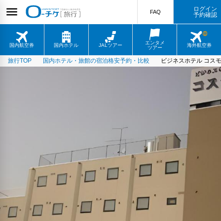
ログイン
FAQ
予約確認
エンタメ
国内航空券
国内ホテル
JALツアー
海外航空券
ツアー
旅行TOP
国内ホテル・旅館の宿泊格安予約・比較
ビジネスホテル コス