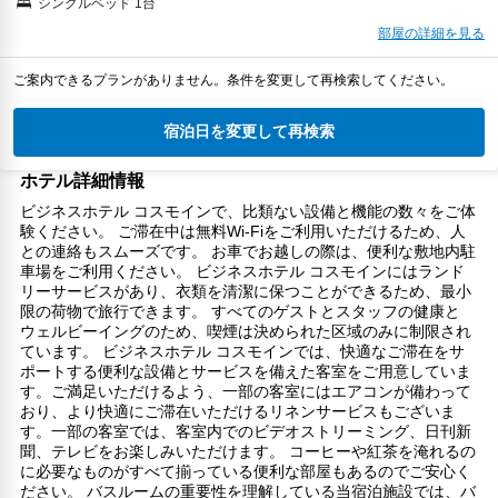
シングルベッド 1台
部屋の詳細を見る
ご案内できるプランがありません。条件を変更して再検索してください。
宿泊日を変更して再検索
ホテル詳細情報
ビジネスホテル コスモインで、比類ない設備と機能の数々をご体
験ください。 ご滞在中は無料Wi-Fiをご利用いただけるため、人
との連絡もスムーズです。 お車でお越しの際は、便利な敷地内駐
車場をご利用ください。 ビジネスホテル コスモインにはランド
リーサービスがあり、衣類を清潔に保つことができるため、最小
限の荷物で旅行できます。 すべてのゲストとスタッフの健康と
ウェルビーイングのため、喫煙は決められた区域のみに制限され
ています。 ビジネスホテル コスモインでは、快適なご滞在をサ
ポートする便利な設備とサービスを備えた客室をご用意していま
す。ご満足いただけるよう、一部の客室にはエアコンが備わって
おり、より快適にご滞在いただけるリネンサービスもございま
す。一部の客室では、客室内でのビデオストリーミング、日刊新
聞、テレビをお楽しみいただけます。 コーヒーや紅茶を淹れるの
に必要なものがすべて揃っている便利な部屋もあるのでご安心く
ださい。 バスルームの重要性を理解している当宿泊施設では、バ