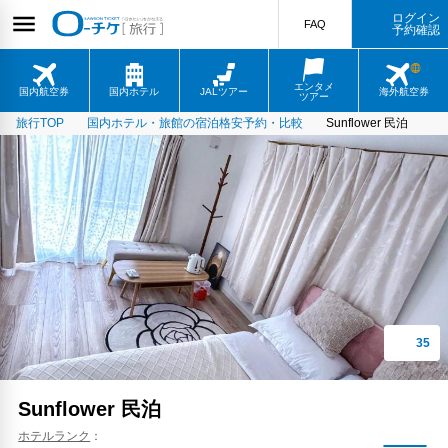
ログイン
FAQ
予約確認
エンタメ
国内航空券
国内ホテル
JALツアー
海外航空券
ツアー
旅行TOP
国内ホテル・旅館の宿泊格安予約・比較
Sunflower 民泊
Sunflower 民泊
ホテルランク