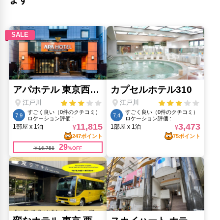
東京タワー(13.98km)
東京スカイツリー(6.05km)
東京都庁展望室(16.98km)
浅草(7.17km)
浅草寺(7.11km)
渋谷交差点(17.44km)
銀座(11.52km)
銀座コリドー街(11.52km)