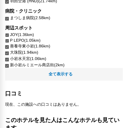
羽田空港 (HND)(21.74km)
病院・クリニック
まつしま病院(2.58km)
周辺スポット
JOY(1.36km)
P LEPO(1.05km)
善養寺東小岩(1.86km)
大珠院(1.94km)
小岩水天宮(1.06km)
新小岩ルミエール商店街(2km)
新小岩駅(1.98km)
全て表示する
東京天然温泉 古代の湯(950m)
江戸川そごう体育館(1.37km)
立石・駅鳥商店街(2.31km)
口コミ
人気スポット
現在、この施設への口コミはありません。
上野恩賜公園(9.09km)
外源堂(7.17km)
このホテルを見た人はこんなホテルも見てい
新宿御苑(15.53km)
明治神宮(16.78km)
ます