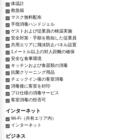
体温計
救急箱
マスク無料配布
手指消毒ハンドジェル
ゲストおよび従業員の検温実施
安全対策・手順を熟知した従業員
共用エリアに飛沫防止パネル設置
1メートル以上の対人距離の確保
安全な食事環境
キッチンおよび食器類の消毒
抗菌クリーニング用品
チェックイン後の客室消毒
消毒後に客室を封印
プロ仕様の消毒サービス
客室消毒の拒否可
インターネット
Wi-Fi（共有エリア内）
インターネット
ビジネス