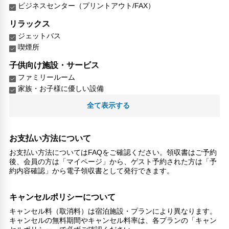
ビジネスセンター（プリントアウト/FAX）
リラックス
ジェットバス
喫煙所
子供向け施設・サービス
ファミリールーム
家族・お子様に優しい設備
全て表示する
館内施設・便利なサービス
ランドリーサービス
対応言語
お支払い方法について
日本語
お支払い方法についてはFAQをご確認ください。領収書はご予約
北京語
後、会員の方は「マイページ」から、ゲスト予約された方は「予
約内容確認」から電子領収書として発行できます。
その他サービス
チェックイン/アウト（エクスプレス）
キャンセルポリシーについて
ロッカー
キャンセル料（取消料）は宿泊施設・プランにより異なります。
チェックイン/チェックアウト（プライベート）
キャンセルの無料期間やキャンセル料率は、各プランの「キャン
リネン・衣類の湯洗い