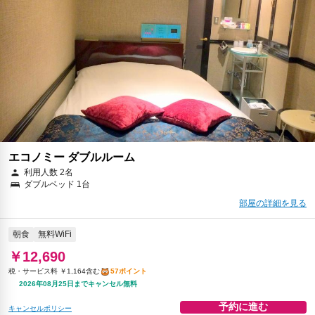
エコノミー ダブルルーム
利用人数 2名
ダブルベッド 1台
部屋の詳細を見る
朝食
無料WiFi
￥12,690
税・サービス料 ￥1,164含む
57ポイント
2026年08月25日までキャンセル無料
予約に進む
キャンセルポリシー