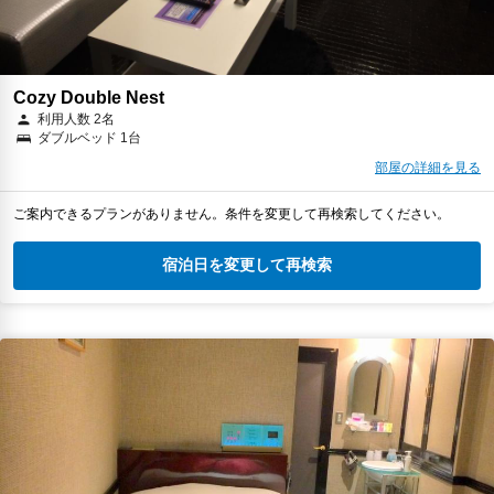
Cozy Double Nest
利用人数 2名
ダブルベッド 1台
部屋の詳細を見る
ご案内できるプランがありません。条件を変更して再検索してください。
宿泊日を変更して再検索