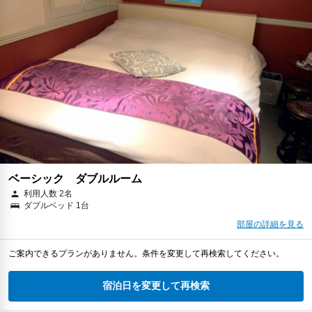
ベーシック ダブルルーム
利用人数 2名
ダブルベッド 1台
部屋の詳細を見る
ご案内できるプランがありません。条件を変更して再検索してください。
宿泊日を変更して再検索