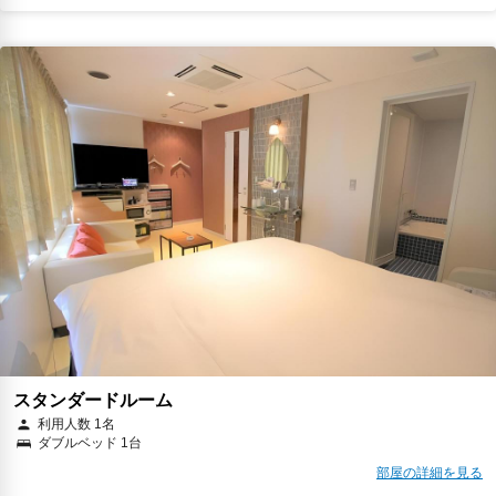
スタンダードルーム
利用人数 1名
ダブルベッド 1台
部屋の詳細を見る