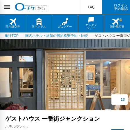
ログイン
FAQ
予約確認
エンタメ
国内航空券
国内ホテル
JALツアー
海外航空券
ツアー
旅行TOP
国内ホテル・旅館の宿泊格安予約・比較
ゲストハウス 一番街
ゲストハウス 一番街ジャンクション
ホテルランク