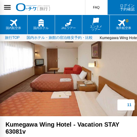
ログイン
FAQ
予約確認
エンタメ
国内航空券
国内ホテル
JALツアー
海外航空券
ツアー
旅行TOP
国内ホテル・旅館の宿泊格安予約・比較
Kumegawa Wing Hotel
Kumegawa Wing Hotel - Vacation STAY
63081v