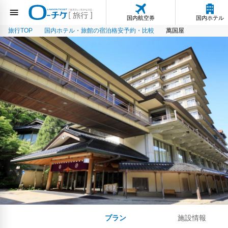
国内航空券
国内ホテル
旅行TOP
国内ホテル・旅館の宿泊格安予約・比較
萬国屋
プラン
施設情報