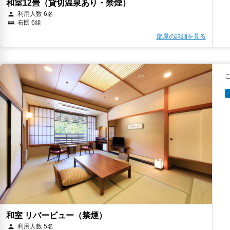
和室12畳（貸切温泉あり・禁煙）
利用人数 6名
布団 6組
部屋の詳細を見る
和室 リバービュー（禁煙）
利用人数 5名