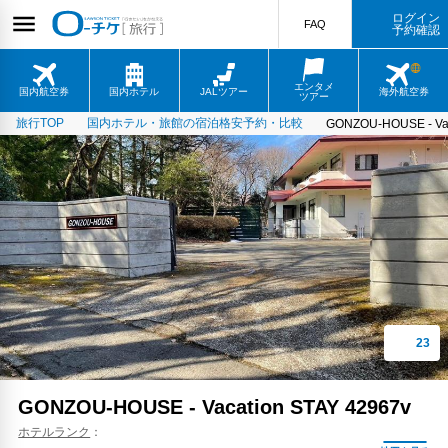
ログイン
FAQ
予約確認
エンタメ
国内航空券
国内ホテル
JALツアー
海外航空券
ツアー
旅行TOP
国内ホテル・旅館の宿泊格安予約・比較
GONZOU-HOUSE - Vac
GONZOU-HOUSE - Vacation STAY 42967v
ホテルランク