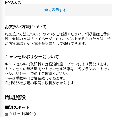
ビジネス
ビジネスセンター（プリントアウト/FAX）
全て表示する
レジャー・アクティビティ設備
ヨガルーム
お支払い方法について
リラックス
お支払い方法についてはFAQをご確認ください。領収書はご予約
後、会員の方は「マイページ」から、ゲスト予約された方は「予
マッサージ
約内容確認」から電子領収書として発行できます。
ジェットバス
サウナ
キャンセルポリシーについて
スチームルーム
スパ
キャンセル料（取消料）は宿泊施設・プランにより異なります。
喫煙所
キャンセルの無料期間やキャンセル料率は、各プランの「キャン
セルポリシー」で必ずご確認ください。
スパ/サウナ
※事務手数料はご返金致しかねます。
※別途弊社規定の取消手数料がかかります。
子供向け施設・サービス
ファミリールーム
家族・お子様に優しい設備
周辺施設
こだわりの設備
周辺スポット
温泉
八頭神社(390m)
ショップ