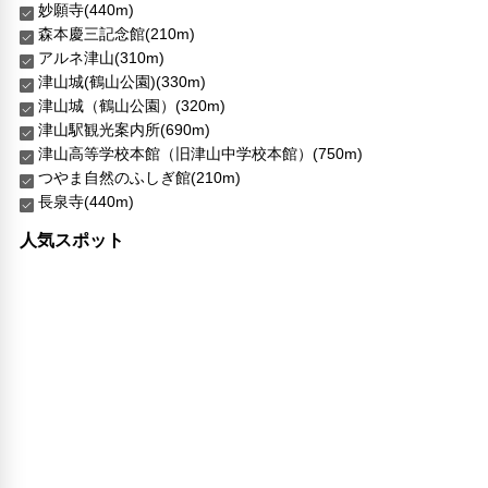
妙願寺(440m)
ガーデン
森本慶三記念館(210m)
アルネ津山(310m)
館内施設・便利なサービス
津山城(鶴山公園)(330m)
荷物預かりサービス
津山城（鶴山公園）(320m)
コンビニ
津山駅観光案内所(690m)
館内ショップ
津山高等学校本館（旧津山中学校本館）(750m)
エレベーター
つやま自然のふしぎ館(210m)
バリアフリー対応
長泉寺(440m)
バリアフリー設備
人気スポット
車椅子OK
対応言語
英語
日本語
その他サービス
24時間フロント対応
自動販売機
共用ラウンジ/TVエリア
セーフティボックス（フロント）