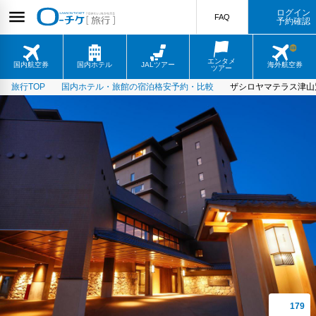
ログイン
FAQ
予約確認
エンタメ
国内航空券
国内ホテル
JALツアー
海外航空券
ツアー
旅行TOP
国内ホテル・旅館の宿泊格安予約・比較
ザシロヤマテラス津山