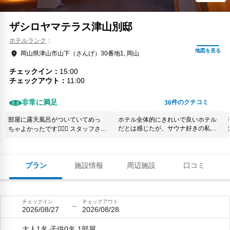
ザシロヤマテラス津山別邸
ホテルランク
岡山県津山市山下（さんげ）30番地1, 岡山
チェックイン
15:00
チェックアウト
11:00
非常に満足
件のクチコミ
36
8.8
部屋に露天風呂がついていてめっ
ホテル全体的にきれいで良いホテル
だとは感じたが、サウナ好きの私的
ちゃよかったです🙆🏻‍♀️ スタッフさん
には水風呂がヌルく「ヌルく感じた
もとても親切で居心地が良かったで
ら水道水で調整してください」みた
す！
いなプレートが掲げられていたので
水道水を入れて調整したがなかなか
プラン
施設情報
周辺施設
口コミ
温度が下がらず残念だった。チラー
で冷やすとか設備的な改良が無理な
ら、せめてフレークアイスを置くと
か対応してほしいと思った。
チェックイン
チェックアウト
2026/08/27
2026/08/28
大人1名,子供0名,1部屋