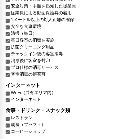
安全対策・手順を熟知した従業員
従業員による顔面保護具の着用
1メートル以上の対人距離の確保
安全な食事環境
清掃（毎日）
毎日客室の消毒を実施
抗菌クリーニング用品
チェックイン後の客室消毒
消毒後に客室を封印
プロ仕様の消毒サービス
客室消毒の拒否可
インターネット
Wi-Fi（共有エリア内）
インターネット
食事・ドリンク・スナック類
レストラン
朝食（ブッフェ）
コーヒーショップ