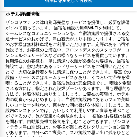
宿泊日を変更して再検索
ホテル詳細情報
ザシロヤマテラス津山別邸完璧なサービスを提供し、必要な設備
がすべて揃っています。 当宿泊施設の無料Wi-Fiを利用して、
シームレスなコミュニケーションを。当宿泊施設で提供される交
通サービスのおかげで、津山観光がより手軽になります。ご宿泊
のお客様は無料駐車場をご利用いただけます。定評のある当宿泊
施設では、お客様のご滞在中、フロントデスクのスタッフが、コ
ンシェルジュサービスなどの様々なサービスを提供しています。
長期滞在のお客様も、単に清潔な衣類が必要なお客様も、当宿泊
施設では、敷地内にあるランドリーサービスをご利用いただくこ
とで、大切な旅行着を常に清潔に保つことができます。 客室での
設備・サービスにはルームサービスがあり、くつろいで滞在を満
喫することができます。当宿泊施設は完全禁煙です。 喫煙を希望
される方には、指定された喫煙ゾーンがあります。 最も理想的な
方法で、休暇体験に乗り出しましょう。ご滞在の毎朝は、ホテル
内の朝食からはじめましょう。当宿泊施設内にあるカフェで美味
しいコーヒーを味わい、爽やかな朝の喜びを体験しましょう。施
設内のレストランでは、おいしくて利用しやすい食事を選ぶこと
ができるので、旅が空腹から解放されます！ 宿泊のお客様は昼夜
を問わず、自動販売機で軽食を楽しむことができます。ザシロヤ
マテラス津山別邸には、お客様が楽しめるレクリエーション設備
があります。自分へのご褒美に、スパ施設で思い出に残るひとと