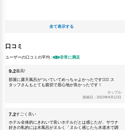
禁煙
24時間セキュリティ
コインランドリー
リネン・衣類の湯洗い
全て表示する
キャッシュレス支払いサービス
口コミ
ユーザーの口コミの平均：
非常に満足
8.8
9.2
最高!
部屋に露天風呂がついていてめっちゃよかったです🙆🏻‍♀️ ス
タッフさんもとても親切で居心地が良かったです！
カップル
投稿日：2023年8月12日
7.2
すごく良い
ホテル全体的にきれいで良いホテルだとは感じたが、サウナ
好きの私的には水風呂がヌルく「ヌルく感じたら水道水で調