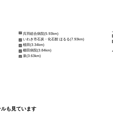
呉羽総合病院(5.93km)
いわき市石炭・化石館 ほるる(7.93km)
植田(3.34km)
櫛田病院(3.84km)
泉(3.63km)
テルも見ています